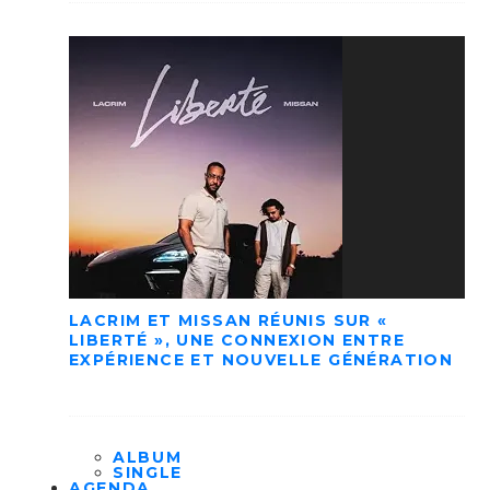
LACRIM ET MISSAN RÉUNIS SUR «
LIBERTÉ », UNE CONNEXION ENTRE
EXPÉRIENCE ET NOUVELLE GÉNÉRATION
ALBUM
SINGLE
AGENDA