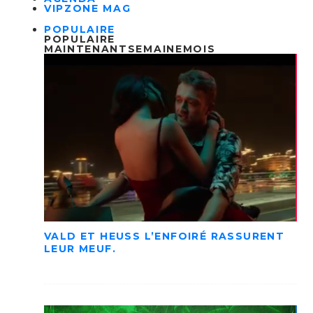
VIPZONE MAG
POPULAIRE
POPULAIRE
MAINTENANT
SEMAINE
MOIS
VALD ET HEUSS L’ENFOIRÉ RASSURENT
LEUR MEUF.