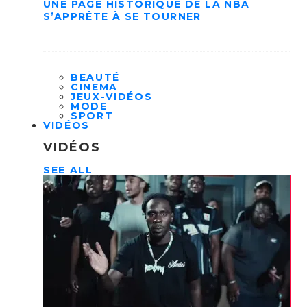
UNE PAGE HISTORIQUE DE LA NBA
S’APPRÊTE À SE TOURNER
BEAUTÉ
CINEMA
JEUX-VIDÉOS
MODE
SPORT
VIDÉOS
VIDÉOS
SEE ALL