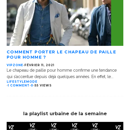
COMMENT PORTER LE CHAPEAU DE PAILLE
POUR HOMME ?
VIPZONE
·
FÉVRIER 11, 2021
Le chapeau de paille pour homme confirme une tendance
qui s’accentue depuis déjà quelques années. En effet, le
...
LIFESTYLE
MODE
·
1 COMMENT
·
0
·
55 VIEWS
la playlist urbaine de la semaine