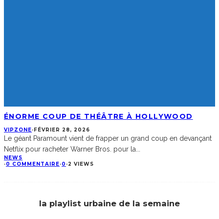
ÉNORME COUP DE THÉÂTRE À HOLLYWOOD
VIPZONE
·
FÉVRIER 28, 2026
Le géant Paramount vient de frapper un grand coup en devançant
Netflix pour racheter Warner Bros. pour la
...
NEWS
·
0 COMMENTAIRE
·
0
·
2 VIEWS
la playlist urbaine de la semaine