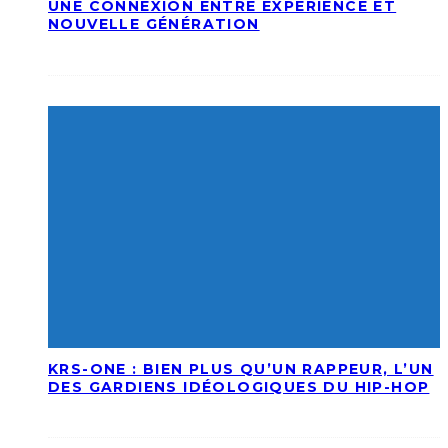
UNE CONNEXION ENTRE EXPÉRIENCE ET
NOUVELLE GÉNÉRATION
KRS-ONE : BIEN PLUS QU’UN RAPPEUR, L’UN
DES GARDIENS IDÉOLOGIQUES DU HIP-HOP