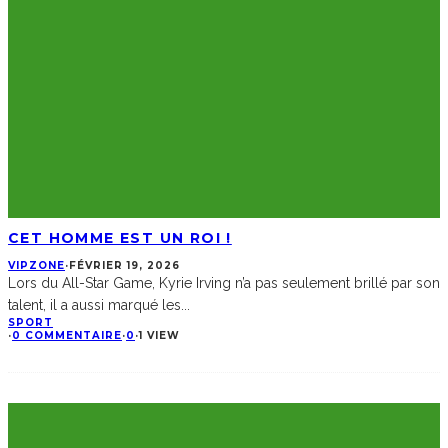
CET HOMME EST UN ROI !
VIPZONE
·
FÉVRIER 19, 2026
Lors du All-Star Game, Kyrie Irving n’a pas seulement brillé par son
talent, il a aussi marqué les
...
SPORT
·
0 COMMENTAIRE
·
0
·
1 VIEW