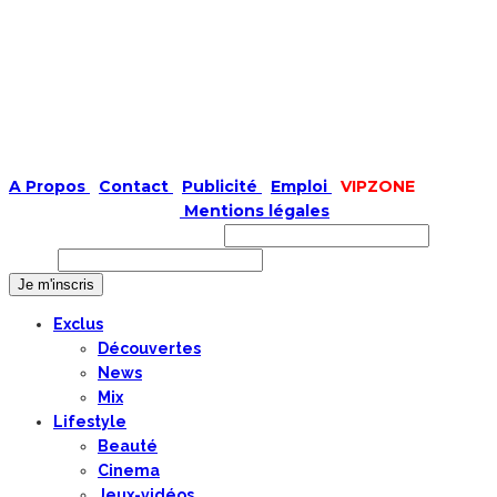
A Propos
|
Contact
|
Publicité
|
Emploi
|
VIPZONE
COPYRIGHT © 2019 |
Mentions légales
Prénom ou nom complet
Email
Exclus
Découvertes
News
Mix
Lifestyle
Beauté
Cinema
Jeux-vidéos