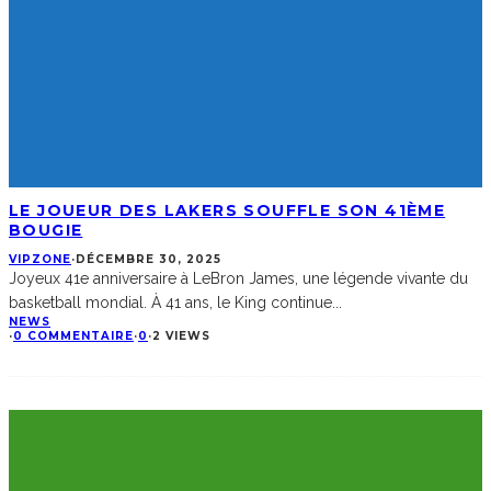
LE JOUEUR DES LAKERS SOUFFLE SON 41ÈME
BOUGIE
VIPZONE
·
DÉCEMBRE 30, 2025
Joyeux 41e anniversaire à LeBron James, une légende vivante du
basketball mondial. À 41 ans, le King continue
...
NEWS
·
0 COMMENTAIRE
·
0
·
2 VIEWS