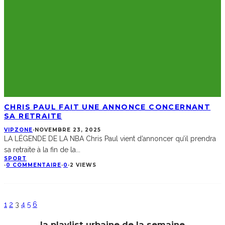
CHRIS PAUL FAIT UNE ANNONCE CONCERNANT
SA RETRAITE
VIPZONE
·
NOVEMBRE 23, 2025
LA LÉGENDE DE LA NBA Chris Paul vient d’annoncer qu’il prendra
sa retraite à la fin de la
...
SPORT
·
0 COMMENTAIRE
·
0
·
2 VIEWS
1
2
3
4
5
6
la playlist urbaine de la semaine