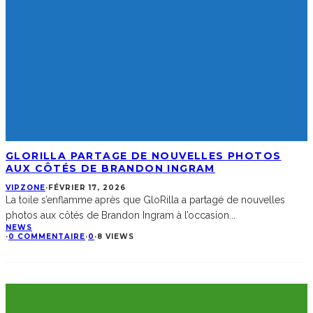
GLORILLA PARTAGE DE NOUVELLES PHOTOS
AUX CÔTÉS DE BRANDON INGRAM
VIPZONE
·
FÉVRIER 17, 2026
La toile s’enflamme après que GloRilla a partagé de nouvelles
photos aux côtés de Brandon Ingram à l’occasion
...
NEWS
·
0 COMMENTAIRE
·
0
·
8 VIEWS