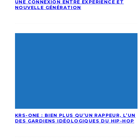
UNE CONNEXION ENTRE EXPÉRIENCE ET
NOUVELLE GÉNÉRATION
KRS-ONE : BIEN PLUS QU’UN RAPPEUR, L’UN
DES GARDIENS IDÉOLOGIQUES DU HIP-HOP