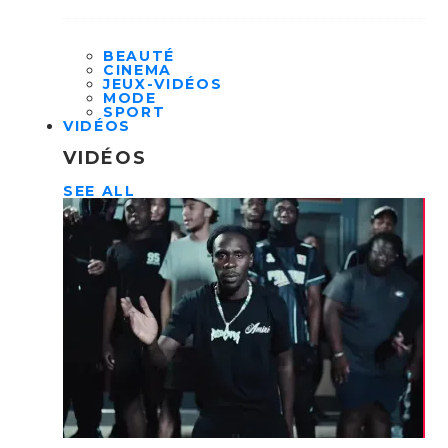
BEAUTÉ
CINEMA
JEUX-VIDÉOS
MODE
SPORT
VIDÉOS
VIDÉOS
SEE ALL