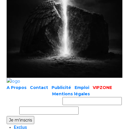
A Propos
|
Contact
|
Publicité
|
Emploi
|
VIPZONE
COPYRIGHT © 2019 |
Mentions légales
Prénom ou nom complet
Email
Exclus