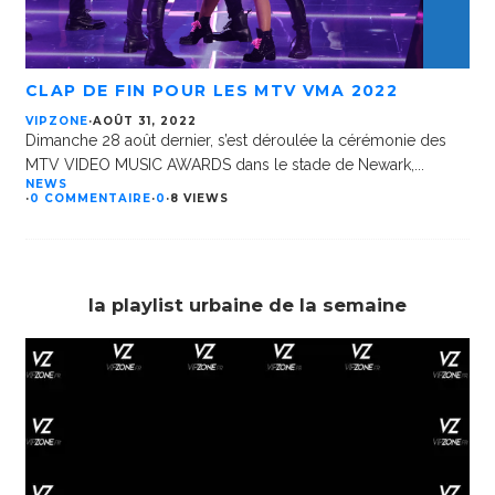
CLAP DE FIN POUR LES MTV VMA 2022
VIPZONE
·
AOÛT 31, 2022
Dimanche 28 août dernier, s’est déroulée la cérémonie des
MTV VIDEO MUSIC AWARDS dans le stade de Newark,
...
NEWS
·
0 COMMENTAIRE
·
0
·
8 VIEWS
la playlist urbaine de la semaine