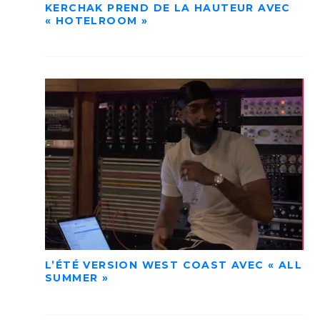
KERCHAK PREND DE LA HAUTEUR AVEC
« HOTELROOM »
L’ÉTÉ VERSION WEST COAST AVEC « ALL
SUMMER »