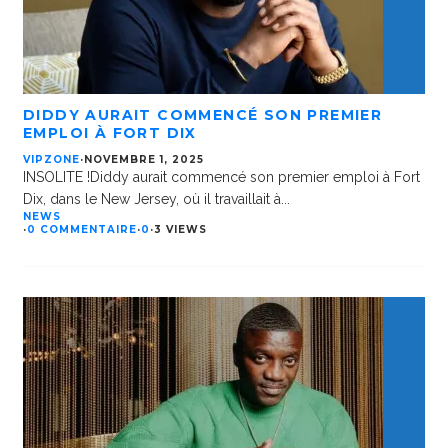
DIDDY AURAIT COMMENCÉ SON PREMIER
EMPLOI À FORT DIX
VIPZONE
·
NOVEMBRE 1, 2025
INSOLITE !Diddy aurait commencé son premier emploi à Fort
Dix, dans le New Jersey, où il travaillait à
...
NEWS
·
0 COMMENTAIRE
·
0
·
3 VIEWS