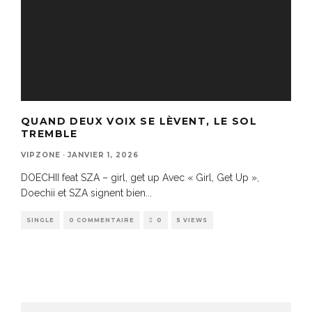
QUAND DEUX VOIX SE LÈVENT, LE SOL
TREMBLE
VIPZONE
·
JANVIER 1, 2026
DOECHII feat SZA – girl, get up Avec « Girl, Get Up »,
Doechii et SZA signent bien
...
SINGLE
0 COMMENTAIRE
0
5 VIEWS