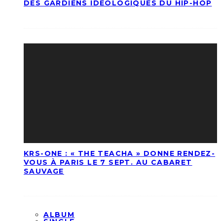
DES GARDIENS IDÉOLOGIQUES DU HIP-HOP
KRS-ONE : « THE TEACHA » DONNE RENDEZ-
VOUS À PARIS LE 7 SEPT. AU CABARET
SAUVAGE
ALBUM