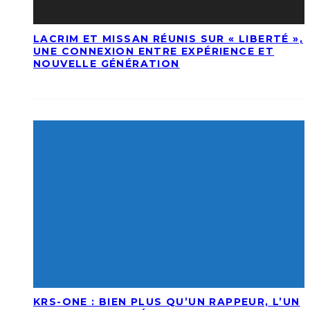
LACRIM ET MISSAN RÉUNIS SUR « LIBERTÉ »,
UNE CONNEXION ENTRE EXPÉRIENCE ET
NOUVELLE GÉNÉRATION
KRS-ONE : BIEN PLUS QU’UN RAPPEUR, L’UN