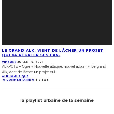
LE GRAND ALK, VIENT DE LÂCHER UN PROJET
QUI VA RÉGALER SES FAN.
VIPZONE
·
JUILLET 9, 2021
ALKPOTE – Ogre « Nouvelle attaque, nouvel album ». Le grand
Alk, vient de lâcher un projet qui
...
ALBUM
MUSIQUE
·
0 COMMENTAIRE
·
0
·
8 VIEWS
la playlist urbaine de la semaine