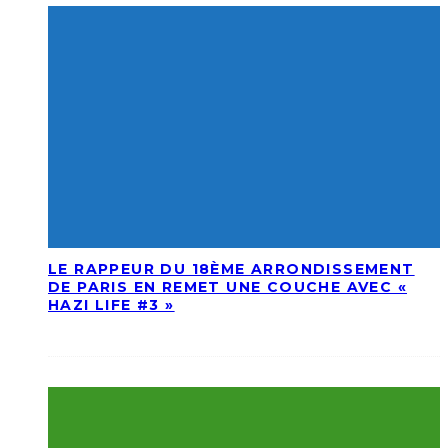
LE RAPPEUR DU 18ÈME ARRONDISSEMENT
DE PARIS EN REMET UNE COUCHE AVEC «
HAZI LIFE #3 »