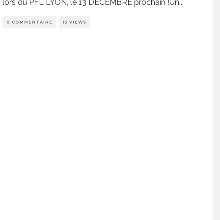
 lors du PFL LYON, le 13 DÉCEMBRE prochain !Un
...
0 COMMENTAIRE
15 VIEWS