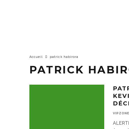
Accueil
patrick habirora
PATRICK HABI
PAT
KEV
DÉC
VIPZON
ALERTE