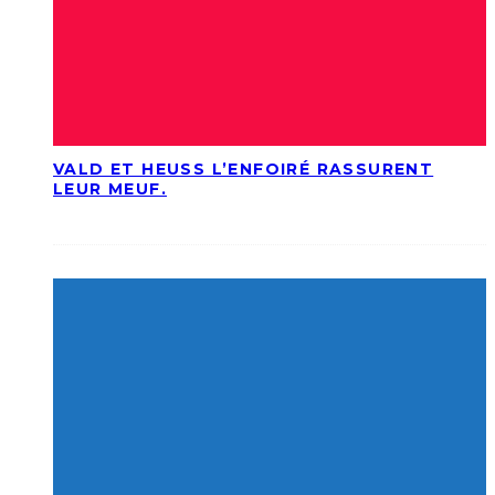
VALD ET HEUSS L’ENFOIRÉ RASSURENT
LEUR MEUF.