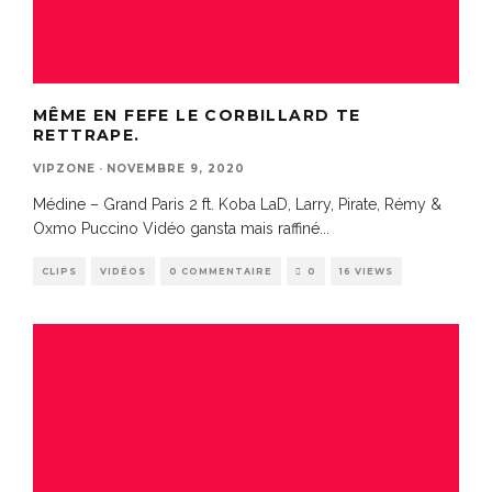
MÊME EN FEFE LE CORBILLARD TE
RETTRAPE.
VIPZONE
·
NOVEMBRE 9, 2020
Médine – Grand Paris 2 ft. Koba LaD, Larry, Pirate, Rémy &
Oxmo Puccino Vidéo gansta mais raffiné
...
CLIPS
VIDÉOS
0 COMMENTAIRE
0
16 VIEWS