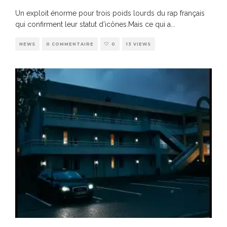
Un exploit énorme pour trois poids lourds du rap français
qui confirment leur statut d’icônes.Mais ce qui a
...
NEWS
0 COMMENTAIRE
0
13 VIEWS