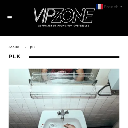
French
▼
Accueil
plk
PLK