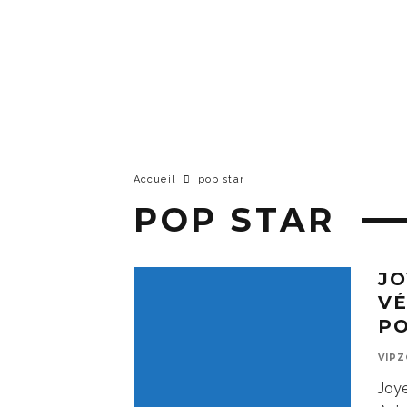
Accueil
pop star
POP STAR
JO
VÉ
P
VIP
Joye