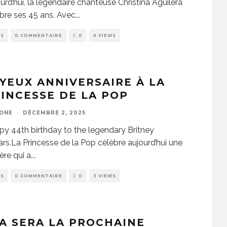
urd’hui, la légendaire chanteuse Christina Aguilera
bre ses 45 ans. Avec
...
WS
0 COMMENTAIRE
0
6 VIEWS
YEUX ANNIVERSAIRE À LA
INCESSE DE LA POP
ZONE
·
DÉCEMBRE 2, 2025
y 44th birthday to the legendary Britney
rs.La Princesse de la Pop célèbre aujourd’hui une
ière qui a
...
WS
0 COMMENTAIRE
0
3 VIEWS
A SERA LA PROCHAINE