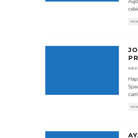
Aujo
célè
NE
JO
PR
VIP
Happ
Spea
carr
NE
AY