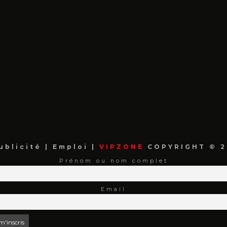
ublicité
|
Emploi
|
VIPZONE
COPYRIGHT © 2
Prénom ou nom complet
Email