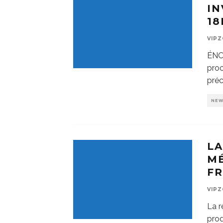
IN
18
VIP
ÉNO
pro
préc
NE
L
M
F
VIP
La r
prod