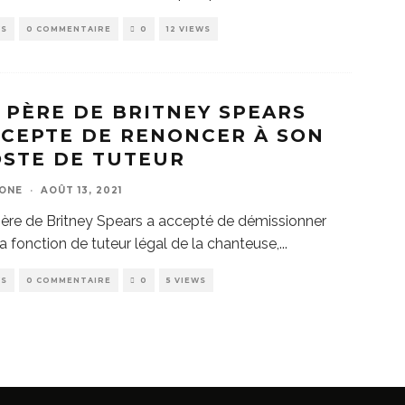
WS
0 COMMENTAIRE
0
12 VIEWS
 PÈRE DE BRITNEY SPEARS
CEPTE DE RENONCER À SON
STE DE TUTEUR
ZONE
·
AOÛT 13, 2021
ère de Britney Spears a accepté de démissionner
a fonction de tuteur légal de la chanteuse,
...
WS
0 COMMENTAIRE
0
5 VIEWS