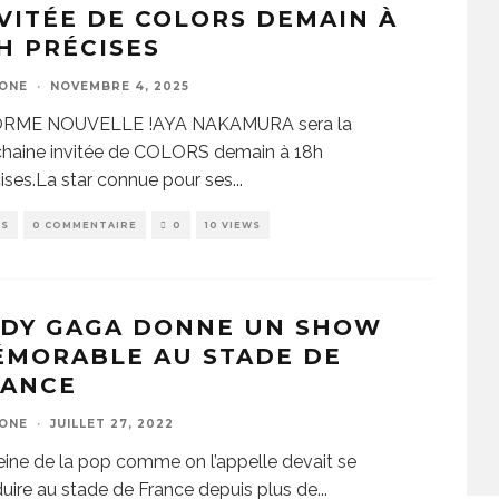
VITÉE DE COLORS DEMAIN À
H PRÉCISES
ZONE
·
NOVEMBRE 4, 2025
RME NOUVELLE !AYA NAKAMURA sera la
chaine invitée de COLORS demain à 18h
ises.La star connue pour ses
...
WS
0 COMMENTAIRE
0
10 VIEWS
ADY GAGA DONNE UN SHOW
ÉMORABLE AU STADE DE
RANCE
ZONE
·
JUILLET 27, 2022
eine de la pop comme on l’appelle devait se
uire au stade de France depuis plus de
...