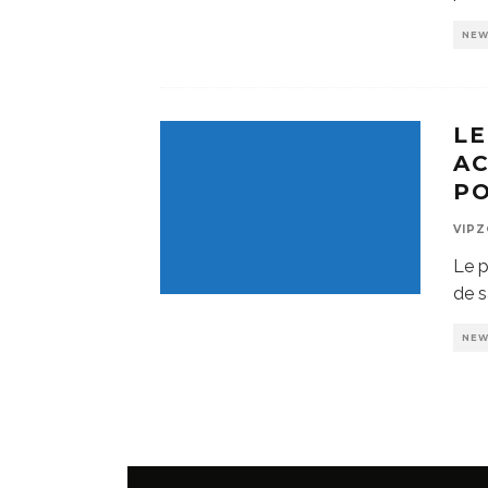
NE
LE
AC
PO
VIP
Le p
de s
NE