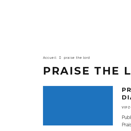
Accueil
praise the lord
PRAISE THE 
PR
D
VIP
Publ
Prai