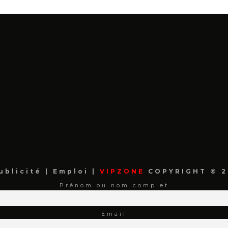
ublicité
|
Emploi
|
VIPZONE
COPYRIGHT © 2
Prénom ou nom complet
Email