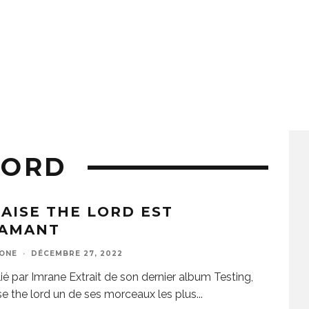
LORD
AISE THE LORD EST
IAMANT
ZONE
·
DÉCEMBRE 27, 2022
ié par Imrane Extrait de son dernier album Testing,
se the lord un de ses morceaux les plus
...