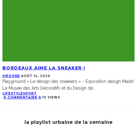
BORDEAUX AIME LA SNEAKER !
VIPZONE
·
AOÛT 14, 2020
Playground « Le design des sneakers » – Exposition design Madd
Le Musée des Arts Décoratifs et du Design de
...
LIFESTYLE
SPORT
·
0 COMMENTAIRE
·
0
·
10 VIEWS
la playlist urbaine de la semaine