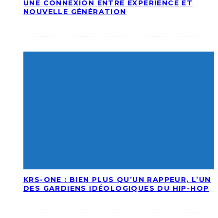
UNE CONNEXION ENTRE EXPÉRIENCE ET
NOUVELLE GÉNÉRATION
KRS-ONE : BIEN PLUS QU’UN RAPPEUR, L’UN
DES GARDIENS IDÉOLOGIQUES DU HIP-HOP