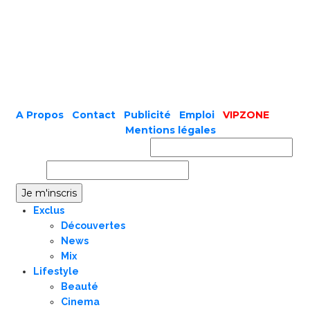
A Propos
|
Contact
|
Publicité
|
Emploi
|
VIPZONE
COPYRIGHT © 2019 |
Mentions légales
Prénom ou nom complet
Email
Exclus
Découvertes
News
Mix
Lifestyle
Beauté
Cinema