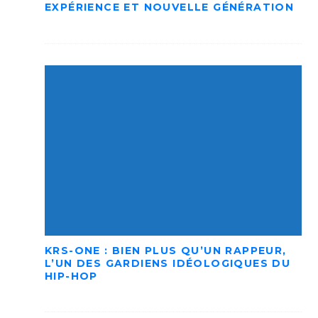
EXPÉRIENCE ET NOUVELLE GÉNÉRATION
KRS-ONE : BIEN PLUS QU’UN RAPPEUR,
L’UN DES GARDIENS IDÉOLOGIQUES DU
HIP-HOP