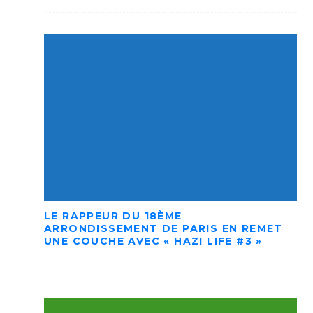
LE RAPPEUR DU 18ÈME
ARRONDISSEMENT DE PARIS EN REMET
UNE COUCHE AVEC « HAZI LIFE #3 »