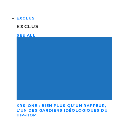
EXCLUS
EXCLUS
SEE ALL
KRS-ONE : BIEN PLUS QU’UN RAPPEUR,
L’UN DES GARDIENS IDÉOLOGIQUES DU
HIP-HOP