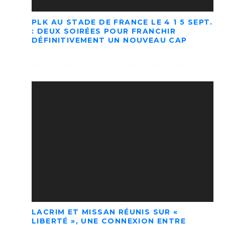
PLK AU STADE DE FRANCE LE 4 1 5 SEPT.
: DEUX SOIRÉES POUR FRANCHIR
DÉFINITIVEMENT UN NOUVEAU CAP
LACRIM ET MISSAN RÉUNIS SUR «
LIBERTÉ », UNE CONNEXION ENTRE