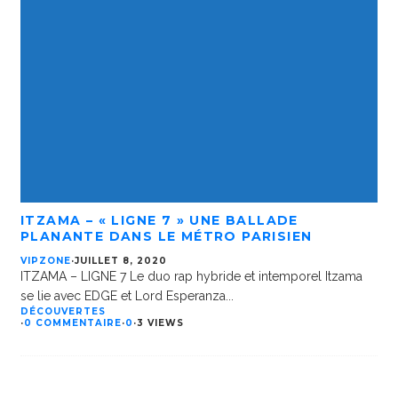
ITZAMA – « LIGNE 7 » UNE BALLADE
PLANANTE DANS LE MÉTRO PARISIEN
VIPZONE
·
JUILLET 8, 2020
ITZAMA – LIGNE 7 Le duo rap hybride et intemporel Itzama
se lie avec EDGE et Lord Esperanza
...
DÉCOUVERTES
·
0 COMMENTAIRE
·
0
·
3 VIEWS