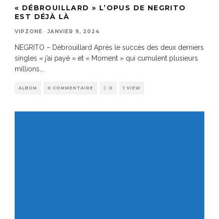
« DÉBROUILLARD » L’OPUS DE NEGRITO
EST DÉJÀ LÀ
VIPZONE
·
JANVIER 9, 2024
NEGRITO – Débrouillard Après le succès des deux derniers
singles « j’ai payé » et « Moment » qui cumulent plusieurs
millions
...
ALBUM
0 COMMENTAIRE
0
1 VIEW