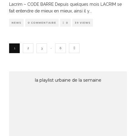
Lacrim – CODE BARRE Depuis quelques mois LACRIM se
fait entendre de mieux en mieux, ainsi il y
...
NEWS
0 COMMENTAIRE
0
39 VIEWS
…
1
2
3
6
la playlist urbaine de la semaine