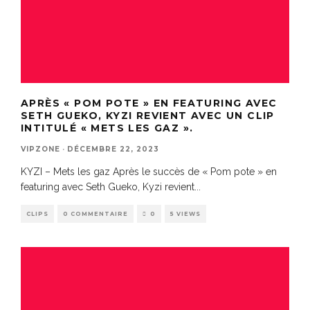
APRÈS « POM POTE » EN FEATURING AVEC
SETH GUEKO, KYZI REVIENT AVEC UN CLIP
INTITULÉ « METS LES GAZ ».
VIPZONE
·
DÉCEMBRE 22, 2023
KYZI – Mets les gaz Après le succès de « Pom pote » en
featuring avec Seth Gueko, Kyzi revient
...
CLIPS
0 COMMENTAIRE
0
5 VIEWS