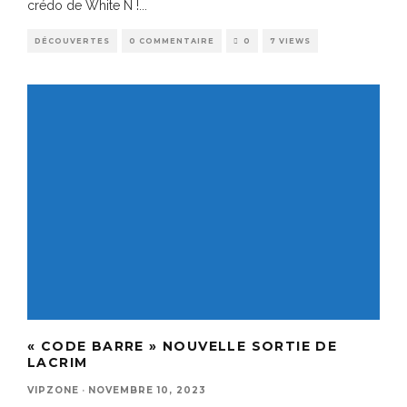
crédo de White N !
...
DÉCOUVERTES
0 COMMENTAIRE
0
7 VIEWS
« CODE BARRE » NOUVELLE SORTIE DE
LACRIM
VIPZONE
·
NOVEMBRE 10, 2023