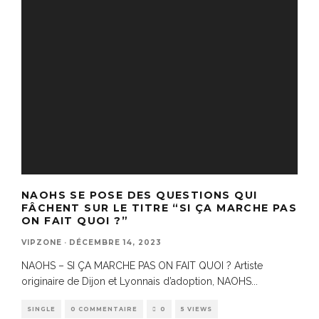
NAOHS SE POSE DES QUESTIONS QUI
FÂCHENT SUR LE TITRE “SI ÇA MARCHE PAS
ON FAIT QUOI ?”
VIPZONE
·
DÉCEMBRE 14, 2023
NAOHS – SI ÇA MARCHE PAS ON FAIT QUOI ? Artiste
originaire de Dijon et Lyonnais d’adoption, NAOHS
...
SINGLE
0 COMMENTAIRE
0
5 VIEWS