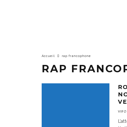
Accueil
rap francophone
RAP FRANCO
RO
NO
V
VIP
L’at