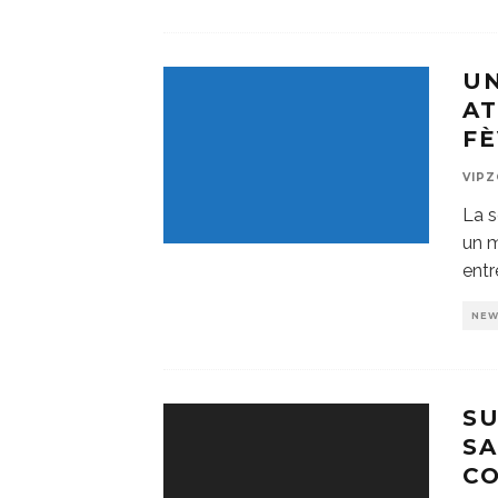
U
AT
FÈ
VIP
La s
un m
entr
NE
SU
SA
C