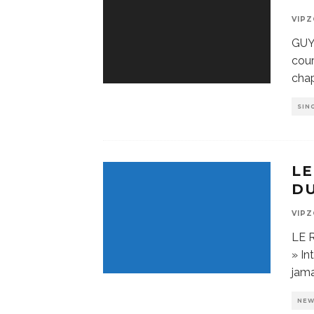
VIP
GUY
cour
chap
SIN
LE
DU
VIP
LE 
» In
jama
NE