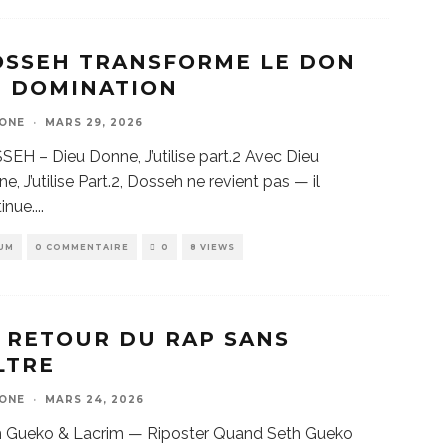
OSSEH TRANSFORME LE DON
N DOMINATION
ZONE
·
MARS 29, 2026
EH – Dieu Donne, J’utilise part.2 Avec Dieu
e, J’utilise Part.2, Dosseh ne revient pas — il
inue.
...
UM
0 COMMENTAIRE
0
8 VIEWS
 RETOUR DU RAP SANS
LTRE
ZONE
·
MARS 24, 2026
h Gueko & Lacrim — Riposter Quand Seth Gueko