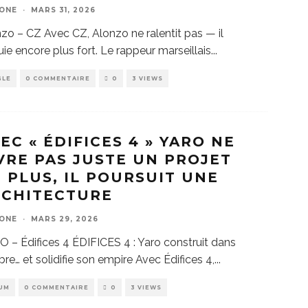
ZONE
·
MARS 31, 2026
zo – CZ Avec CZ, Alonzo ne ralentit pas — il
ie encore plus fort. Le rappeur marseillais
...
GLE
0 COMMENTAIRE
0
3 VIEWS
EC « ÉDIFICES 4 » YARO NE
VRE PAS JUSTE UN PROJET
 PLUS, IL POURSUIT UNE
RCHITECTURE
ZONE
·
MARS 29, 2026
 – Édifices 4 ÉDIFICES 4 : Yaro construit dans
bre… et solidifie son empire Avec Édifices 4,
...
UM
0 COMMENTAIRE
0
3 VIEWS