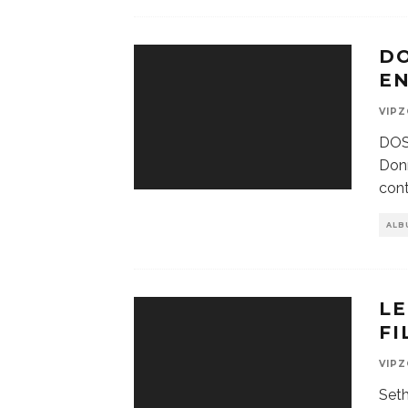
D
E
VIP
DOSS
Donn
cont
ALB
LE
FI
VIP
Set