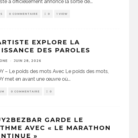
tiste a officiellement annoncé la sortie de
...
WS
0 COMMENTAIRE
0
1 VIEW
ARTISTE EXPLORE LA
ISSANCE DES PAROLES
ZONE
·
JUIN 28, 2026
Y – Le poids des mots Avec Le poids des mots,
Y met en avant une œuvre où
...
UM
0 COMMENTAIRE
0
UY2BEZBAR GARDE LE
THME AVEC « LE MARATHON
NTINUE »