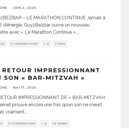
ZONE
·
JUIN 2, 2026
2BEZBAR – LE MARATHON CONTINUE Jamais à
t d’énergie, Guy2Bezbar ouvre un nouveau
itre avec « Le Marathon Continue »,
...
GLE
0 COMMENTAIRE
0
1 VIEW
 RETOUR IMPRESSIONNANT
 SON « BAR-MITZVAH »
ZONE
·
MAI 17, 2026
RETOUR IMPRESSIONNANT DE « BAR-MITZVAH
ternet prouve encore une fois qu’un son ne meurt
is vraiment
...
WS
0 COMMENTAIRE
0
10 VIEWS