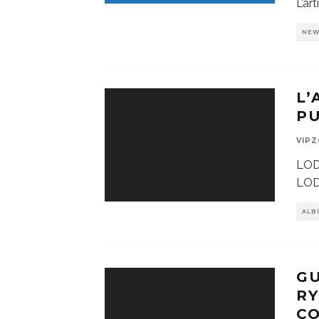
L’ar
NE
L’
PU
VIP
LOD
LOD
ALB
G
RY
CO