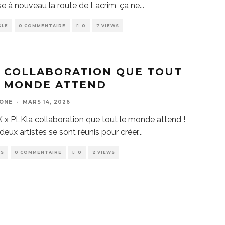
se à nouveau la route de Lacrim, ça ne
...
GLE
0 COMMENTAIRE
0
7 VIEWS
 COLLABORATION QUE TOUT
E MONDE ATTEND
ZONE
·
MARS 14, 2026
x PLKla collaboration que tout le monde attend !
deux artistes se sont réunis pour créer
...
WS
0 COMMENTAIRE
0
2 VIEWS