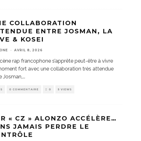
NE COLLABORATION
TENDUE ENTRE JOSMAN, LA
VE & KOSEI
ZONE
·
AVRIL 8, 2026
cène rap francophone s’apprête peut-être à vivre
oment fort avec une collaboration très attendue
e Josman,
...
WS
0 COMMENTAIRE
0
5 VIEWS
R « CZ » ALONZO ACCÉLÈRE…
NS JAMAIS PERDRE LE
ONTRÔLE