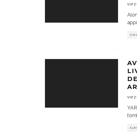
VIP
Alon
appu
SIN
AV
LI
DE
A
VIP
YARO
l’om
ALB