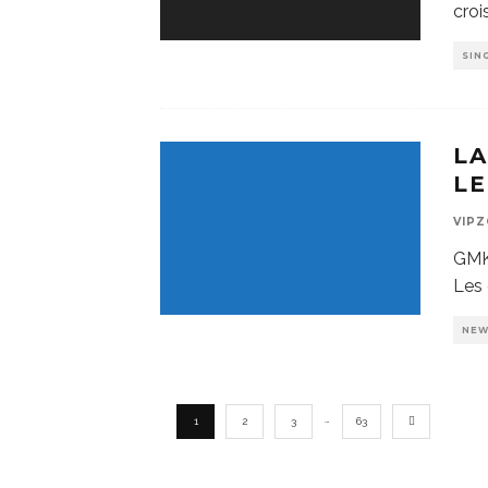
croi
SIN
LA
L
VIP
GMK 
Les 
NE
…
1
2
3
63