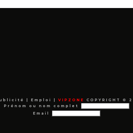
ublicité
|
Emploi
|
VIPZONE
COPYRIGHT © 2
Prénom ou nom complet
Email