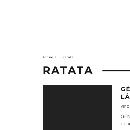
Accueil
ratata
RATATA
GÉ
LÂ
VIP
GEN
pour