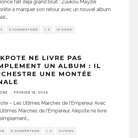
nonce fait déjà grand bruit : Zuukou Mayzie
prête à marquer son retour avec un nouvel album
ulé
...
WS
0 COMMENTAIRE
0
10 VIEWS
KPOTE NE LIVRE PAS
MPLEMENT UN ALBUM : IL
RCHESTRE UNE MONTÉE
NALE
ZONE
·
FÉVRIER 18, 2026
ote – Les Ultimes Marches de l’Empereur Avec
Ultimes Marches de l’Empereur, Alkpote ne livre
 simplement
...
UM
0 COMMENTAIRE
0
14 VIEWS