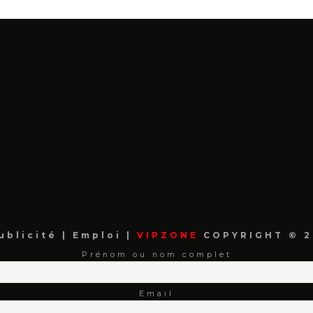
ublicité
|
Emploi
|
VIPZONE
COPYRIGHT © 2
Prénom ou nom complet
Email