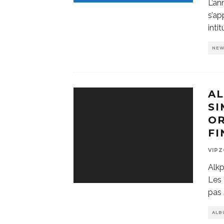
L’an
s’ap
intit
NE
AL
SI
O
FI
VIP
Alkp
Les 
pas
ALB