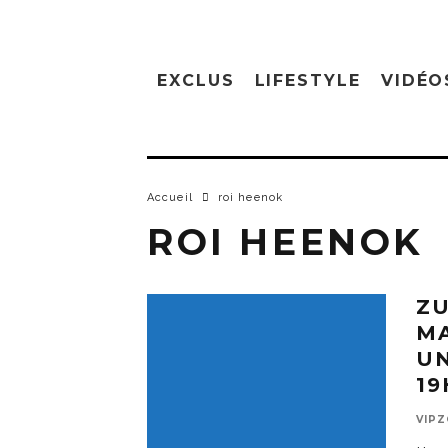
EXCLUS
LIFESTYLE
VIDÉO
Accueil
roi heenok
ROI HEENOK
ZU
M
UN
19
VIP