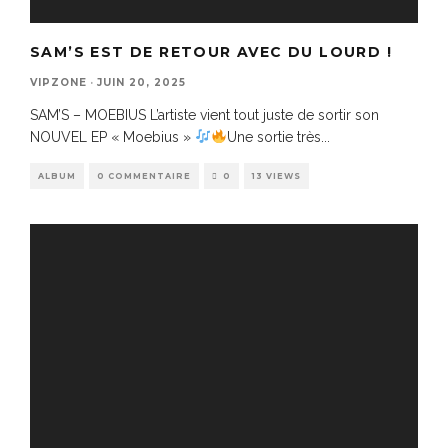
SAM’S EST DE RETOUR AVEC DU LOURD !
VIPZONE
·
JUIN 20, 2025
SAM’S – MOEBIUS L’artiste vient tout juste de sortir son
NOUVEL EP « Moebius »
Une sortie très
...
ALBUM
0 COMMENTAIRE
0
13 VIEWS