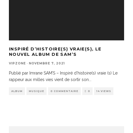
INSPIRÉ D’HISTOIRE(S) VRAIE(S), LE
NOUVEL ALBUM DE SAM’S
VIPZONE
·
NOVEMBRE 7, 2021
Publié par Imrane SAM’S – Inspiré d’histoire(s) vraie (s) Le
rappeur aux milles vies vient de sortir son
...
ALBUM
MUSIQUE
0 COMMENTAIRE
0
14 VIEWS