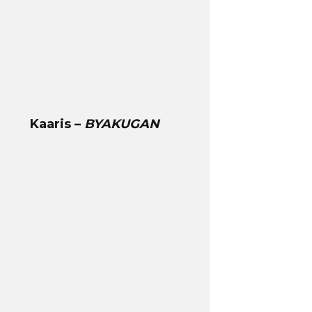
Kaaris –
BYAKUGAN