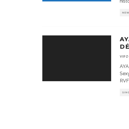
hist
NE
AY
DÉ
VIP
AYA
Sex
RVF
SIN