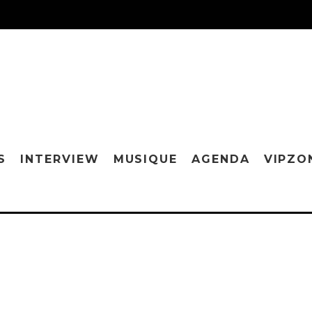
S
INTERVIEW
MUSIQUE
AGENDA
VIPZO