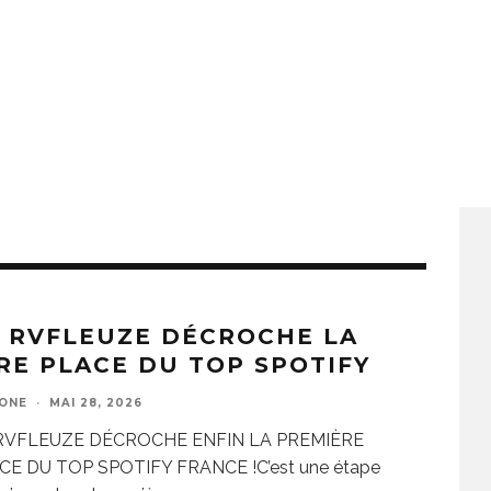
 RVFLEUZE DÉCROCHE LA
RE PLACE DU TOP SPOTIFY
ZONE
·
MAI 28, 2026
RVFLEUZE DÉCROCHE ENFIN LA PREMIÈRE
CE DU TOP SPOTIFY FRANCE !C’est une étape