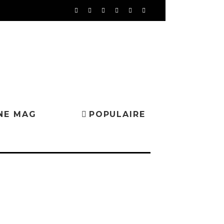
NE MAG
POPULAIRE