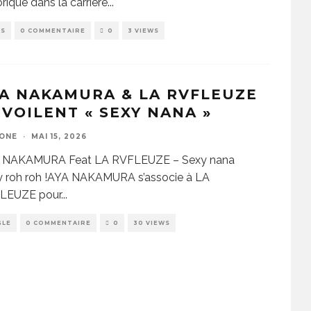
orique dans la carrière
...
WS
0 COMMENTAIRE
0
3 VIEWS
A NAKAMURA & LA RVFLEUZE
VOILENT « SEXY NANA »
ZONE
·
MAI 15, 2026
 NAKAMURA Feat LA RVFLEUZE – Sexy nana
y roh roh !AYA NAKAMURA s’associe à LA
LEUZE pour
...
GLE
0 COMMENTAIRE
0
30 VIEWS