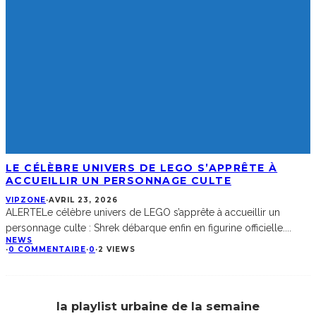
LE CÉLÈBRE UNIVERS DE LEGO S’APPRÊTE À
ACCUEILLIR UN PERSONNAGE CULTE
VIPZONE
·
AVRIL 23, 2026
ALERTELe célèbre univers de LEGO s’apprête à accueillir un
personnage culte : Shrek débarque enfin en figurine officielle.
...
NEWS
·
0 COMMENTAIRE
·
0
·
2 VIEWS
la playlist urbaine de la semaine