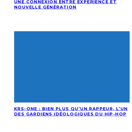
UNE CONNEXION ENTRE EXPÉRIENCE ET
NOUVELLE GÉNÉRATION
KRS-ONE : BIEN PLUS QU’UN RAPPEUR, L’UN
DES GARDIENS IDÉOLOGIQUES DU HIP-HOP