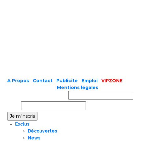
A Propos
|
Contact
|
Publicité
|
Emploi
|
VIPZONE
COPYRIGHT © 2019 |
Mentions légales
Prénom ou nom complet
Email
Exclus
Découvertes
News