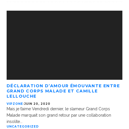
DÉCLARATION D’AMOUR ÉMOUVANTE ENTRE
GRAND CORPS MALADE ET CAMILLE
LELLOUCHE
VIPZONE
·
JUIN 20, 2020
Mais je t’aime Vendredi dernier, le slameur Grand Corps
Malade marquait son grand retour par une collaboration
insolite
...
UNCATEGORIZED