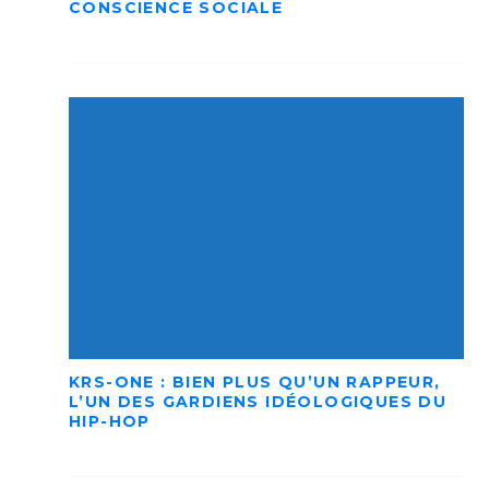
CONSCIENCE SOCIALE
KRS-ONE : BIEN PLUS QU’UN RAPPEUR,
L’UN DES GARDIENS IDÉOLOGIQUES DU
HIP-HOP