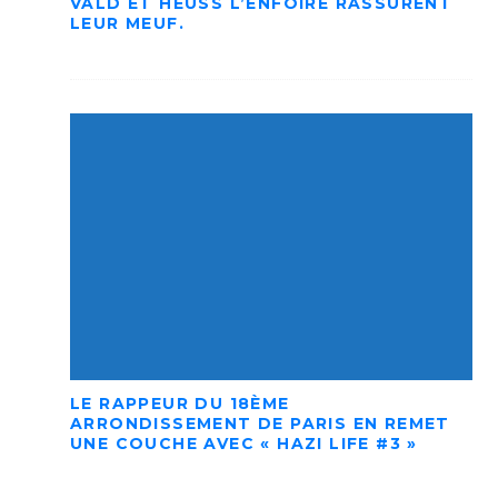
VALD ET HEUSS L’ENFOIRÉ RASSURENT
LEUR MEUF.
LE RAPPEUR DU 18ÈME
ARRONDISSEMENT DE PARIS EN REMET
UNE COUCHE AVEC « HAZI LIFE #3 »