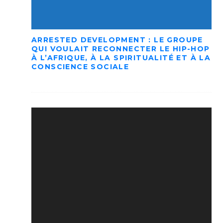
ARRESTED DEVELOPMENT : LE GROUPE
QUI VOULAIT RECONNECTER LE HIP-HOP
À L’AFRIQUE, À LA SPIRITUALITÉ ET À LA
CONSCIENCE SOCIALE