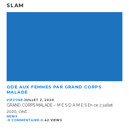
SLAM
ODE AUX FEMMES PAR GRAND CORPS
MALADE
VIPZONE
·
JUILLET 2, 2020
GRAND CORPS MALADE – M E S D A M E S En ce 2 juillet
2020, c’est
...
NEWS
·
0 COMMENTAIRE
·
0
·
42 VIEWS