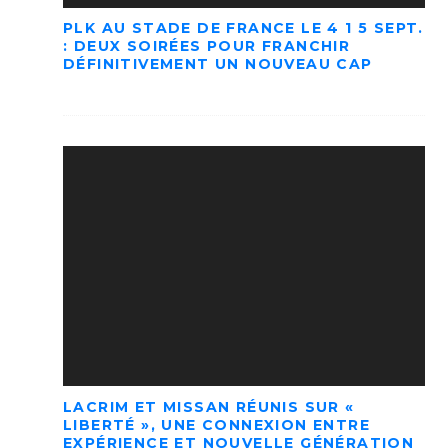
PLK AU STADE DE FRANCE LE 4 1 5 SEPT.
: DEUX SOIRÉES POUR FRANCHIR
DÉFINITIVEMENT UN NOUVEAU CAP
LACRIM ET MISSAN RÉUNIS SUR «
LIBERTÉ », UNE CONNEXION ENTRE
EXPÉRIENCE ET NOUVELLE GÉNÉRATION