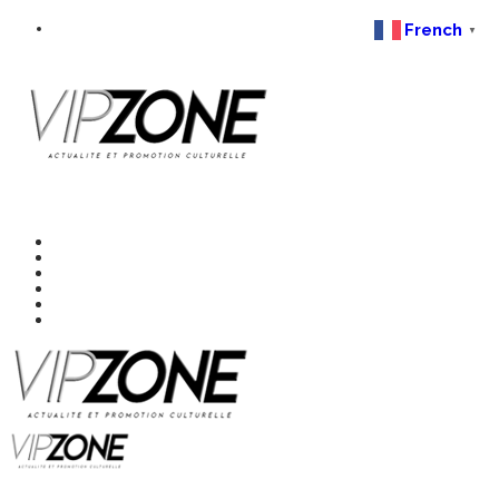
French
▼