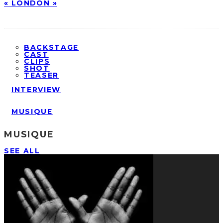
« LONDON »
BACKSTAGE
CAST
CLIPS
SHOT
TEASER
INTERVIEW
MUSIQUE
MUSIQUE
SEE ALL