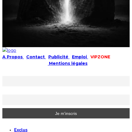
A Propos
|
Contact
|
Publicité
|
Emploi
|
VIPZONE
COPYRIGHT © 2019 |
Mentions légales
Prénom ou nom complet
Email
Exclus