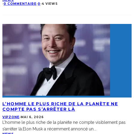
·
0 COMMENTAIRE
·
0
·
4 VIEWS
L’HOMME LE PLUS RICHE DE LA PLANÈTE NE
COMPTE PAS S’ARRÊTER LÀ
VIPZONE
·
MAI 6, 2026
L’homme le plus riche de la planète ne compte visiblement pas
s’arrêter là.Elon Musk a récemment annoncé un
...