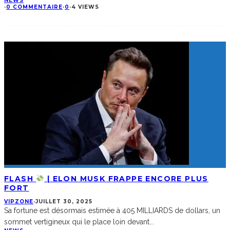
NEWS
·
0 COMMENTAIRE
·
0
·
4 VIEWS
FLASH
| ELON MUSK FRAPPE ENCORE PLUS
FORT
VIPZONE
·
JUILLET 30, 2025
Sa fortune est désormais estimée à 405 MILLIARDS de dollars, un
sommet vertigineux qui le place loin devant
...