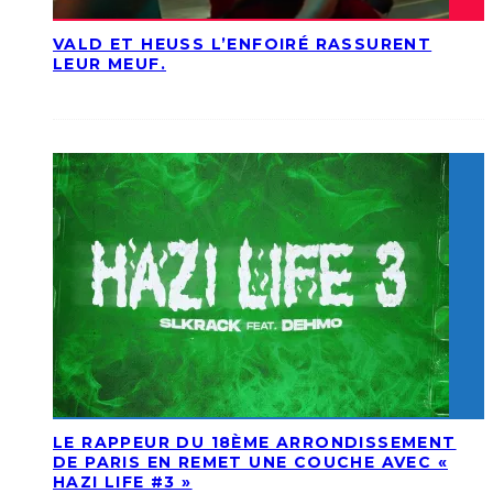
VALD ET HEUSS L’ENFOIRÉ RASSURENT
LEUR MEUF.
LE RAPPEUR DU 18ÈME ARRONDISSEMENT
DE PARIS EN REMET UNE COUCHE AVEC «
HAZI LIFE #3 »