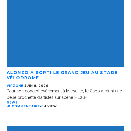
ALONZO A SORTI LE GRAND JEU AU STADE
VÉLODROME
VIPZONE
·
JUIN 8, 2026
Pour son concert événement à Marseille, le Capo a réuni une
belle brochette d’artistes sur scène :▫️ L2B▫️
...
NEWS
·
0 COMMENTAIRE
·
0
·
1 VIEW