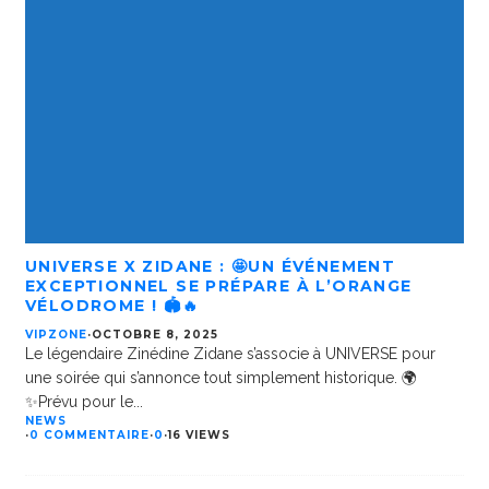
UNIVERSE X ZIDANE : 🤩UN ÉVÉNEMENT
EXCEPTIONNEL SE PRÉPARE À L’ORANGE
VÉLODROME ! 🏟️🔥
VIPZONE
·
OCTOBRE 8, 2025
Le légendaire Zinédine Zidane s’associe à UNIVERSE pour
une soirée qui s’annonce tout simplement historique. 🌍
✨Prévu pour le
...
NEWS
·
0 COMMENTAIRE
·
0
·
16 VIEWS