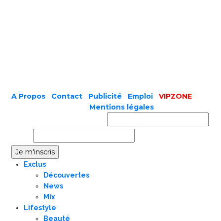
A Propos
|
Contact
|
Publicité
|
Emploi
|
VIPZONE
COPYRIGHT © 2019 |
Mentions légales
Prénom ou nom complet
Email
Exclus
Découvertes
News
Mix
Lifestyle
Beauté