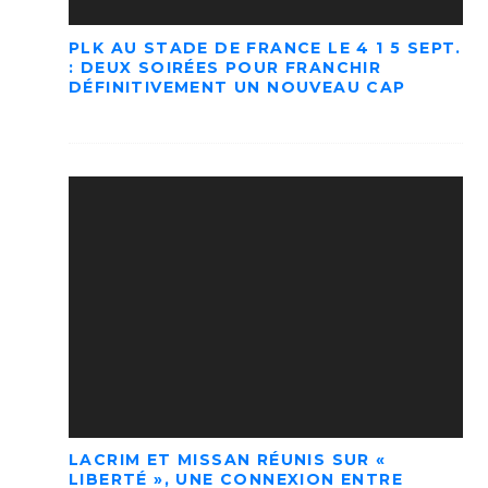
PLK AU STADE DE FRANCE LE 4 1 5 SEPT.
: DEUX SOIRÉES POUR FRANCHIR
DÉFINITIVEMENT UN NOUVEAU CAP
LACRIM ET MISSAN RÉUNIS SUR «
LIBERTÉ », UNE CONNEXION ENTRE