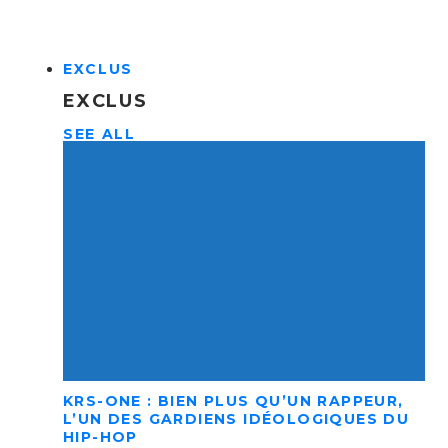
EXCLUS
EXCLUS
SEE ALL
KRS-ONE : BIEN PLUS QU’UN RAPPEUR,
L’UN DES GARDIENS IDÉOLOGIQUES DU
HIP-HOP