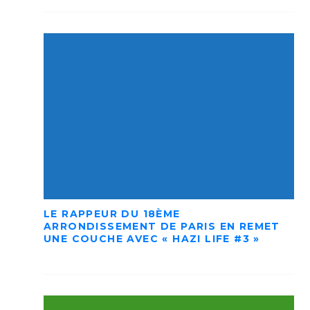
LE RAPPEUR DU 18ÈME
ARRONDISSEMENT DE PARIS EN REMET
UNE COUCHE AVEC « HAZI LIFE #3 »