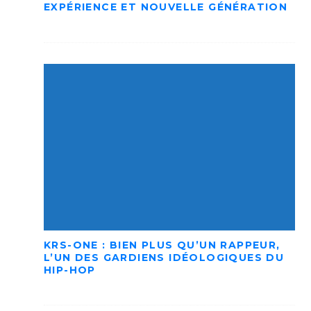
EXPÉRIENCE ET NOUVELLE GÉNÉRATION
KRS-ONE : BIEN PLUS QU’UN RAPPEUR,
L’UN DES GARDIENS IDÉOLOGIQUES DU
HIP-HOP