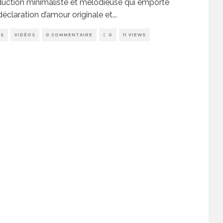
uction minimaliste et mélodieuse qui emporte
éclaration d’amour originale et
...
PS
VIDÉOS
0 COMMENTAIRE
0
11 VIEWS