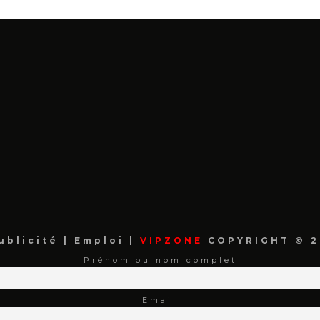
ublicité
|
Emploi
|
VIPZONE
COPYRIGHT © 2
Prénom ou nom complet
Email