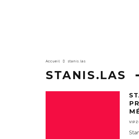
Accueil
stanis.las
STANIS.LAS
ST
PR
M
VIP
Stan