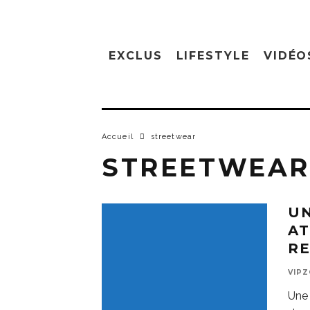
EXCLUS
LIFESTYLE
VIDÉO
Accueil
streetwear
STREETWEAR
UN
AT
R
VIP
Une 