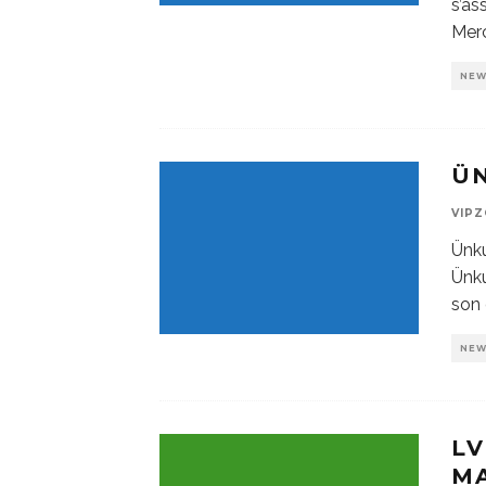
s’as
Merc
NE
ÜN
VIP
Ünk
Ünku
son 
NE
LV
M