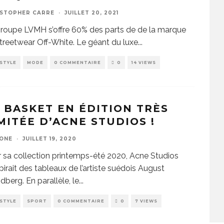
ISTOPHER CARRE
·
JUILLET 20, 2021
roupe LVMH s’offre 60% des parts de de la marque
treetwear Off-White. Le géant du luxe
...
ESTYLE
MODE
0 COMMENTAIRE
0
14 VIEWS
 BASKET EN ÉDITION TRÈS
MITÉE D’ACNE STUDIOS !
ZONE
·
JUILLET 19, 2020
 sa collection printemps-été 2020, Acne Studios
spirait des tableaux de l’artiste suédois August
ndberg. En parallèle, le
...
ESTYLE
SPORT
0 COMMENTAIRE
0
7 VIEWS