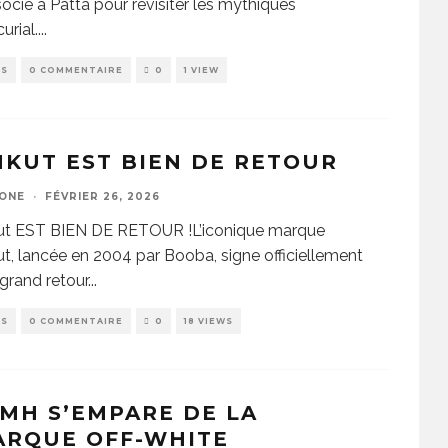
socie à Patta pour revisiter les mythiques
urial.
...
WS
0 COMMENTAIRE
0
1 VIEW
KUT EST BIEN DE RETOUR
ZONE
·
FÉVRIER 26, 2026
ut EST BIEN DE RETOUR !L’iconique marque
t, lancée en 2004 par Booba, signe officiellement
grand retour
...
WS
0 COMMENTAIRE
0
18 VIEWS
MH S’EMPARE DE LA
ARQUE OFF-WHITE