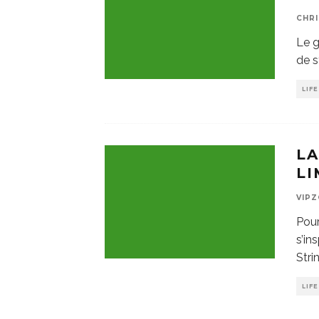
CHR
Le g
de s
LIF
LA
LI
VIP
Pour
s’in
Stri
LIF