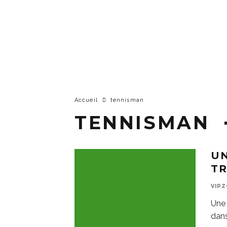
Accueil
tennisman
TENNISMAN
UN
TR
VIP
Une 
dans