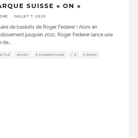
RQUE SUISSE « ON »
ZONE
·
JUILLET 7, 2020
aire de baskets de Roger Federer ! Alors en
blissement jusqu’en 2021, Roger Federer lance une
e de
...
ESTYLE
SPORT
0 COMMENTAIRE
0
9 VIEWS