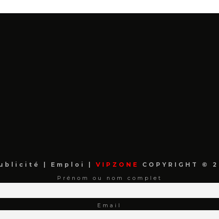
ublicité
|
Emploi
|
VIPZONE
COPYRIGHT © 2
Prénom ou nom complet
Email