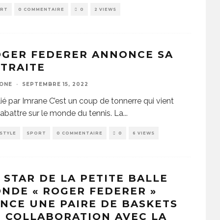
ORT
0 COMMENTAIRE
0
2 VIEWS
OGER FEDERER ANNONCE SA
TRAITE
ZONE
·
SEPTEMBRE 15, 2022
ié par Imrane C’est un coup de tonnerre qui vient
’abattre sur le monde du tennis. La
...
ESTYLE
SPORT
0 COMMENTAIRE
0
6 VIEWS
 STAR DE LA PETITE BALLE
NDE « ROGER FEDERER »
NCE UNE PAIRE DE BASKETS
 COLLABORATION AVEC LA