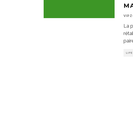
MA
VIP
La p
réta
pair
LIF