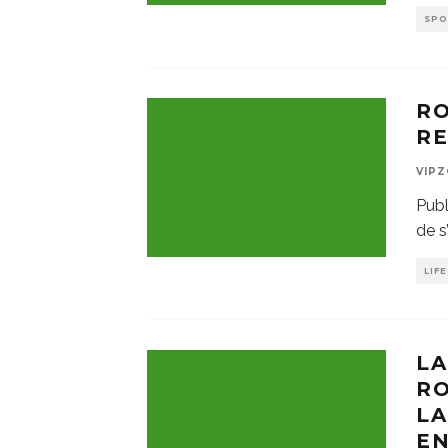
SP
R
RE
VIP
Publ
de s
LIF
LA
RO
LA
EN