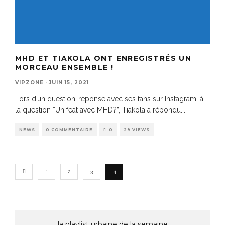
MHD ET TIAKOLA ONT ENREGISTRÉS UN
MORCEAU ENSEMBLE !
VIPZONE
·
JUIN 15, 2021
Lors d’un question-réponse avec ses fans sur Instagram, à
la question “Un feat avec MHD?”, Tiakola a répondu
...
NEWS
0 COMMENTAIRE
0
29 VIEWS
1
2
3
4
la playlist urbaine de la semaine