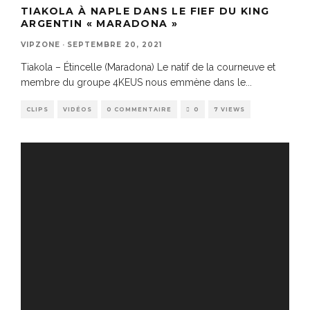
TIAKOLA À NAPLE DANS LE FIEF DU KING
ARGENTIN « MARADONA »
VIPZONE
·
SEPTEMBRE 20, 2021
Tiakola – Étincelle (Maradona) Le natif de la courneuve et
membre du groupe 4KEUS nous emmène dans le
...
CLIPS
VIDÉOS
0 COMMENTAIRE
0
7 VIEWS