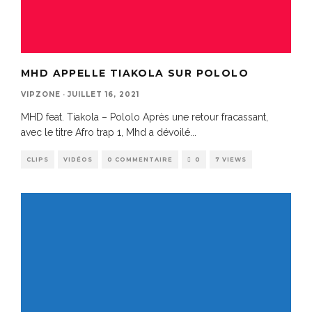
MHD APPELLE TIAKOLA SUR POLOLO
VIPZONE
·
JUILLET 16, 2021
MHD feat. Tiakola – Pololo Après une retour fracassant,
avec le titre Afro trap 1, Mhd a dévoilé
...
CLIPS
VIDÉOS
0 COMMENTAIRE
0
7 VIEWS