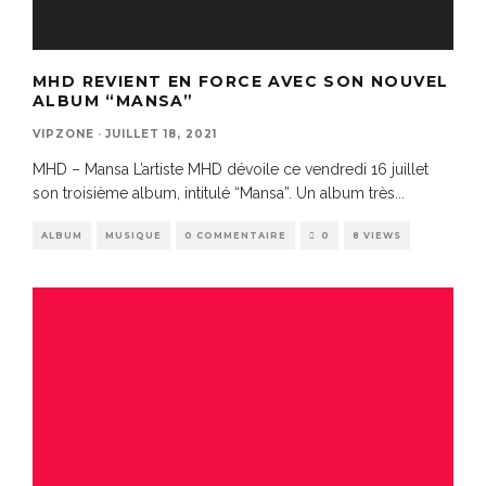
MHD REVIENT EN FORCE AVEC SON NOUVEL
ALBUM “MANSA”
VIPZONE
·
JUILLET 18, 2021
MHD – Mansa L’artiste MHD dévoile ce vendredi 16 juillet
son troisième album, intitulé “Mansa”. Un album très
...
ALBUM
MUSIQUE
0 COMMENTAIRE
0
8 VIEWS