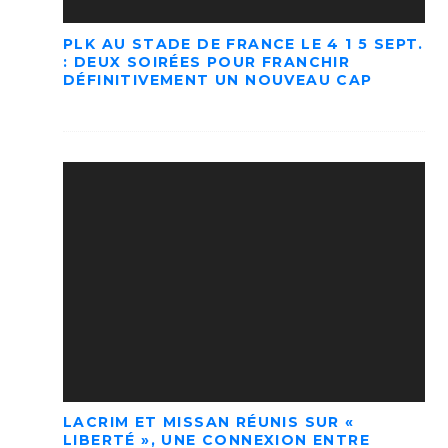
PLK AU STADE DE FRANCE LE 4 1 5 SEPT.
: DEUX SOIRÉES POUR FRANCHIR
DÉFINITIVEMENT UN NOUVEAU CAP
LACRIM ET MISSAN RÉUNIS SUR «
LIBERTÉ », UNE CONNEXION ENTRE