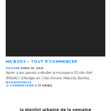
MA’BODY – TOUT R’COMMENCER
VIPZONE
·
AVRIL 10, 2021
Après 4 ans passés à étudier la musique à l’Ecole d’art
(INSAAC) d’Abidjan en Côte d’Ivoire, Mabody Bamba,
...
MUSIQUE
SINGLE
·
0 COMMENTAIRE
·
0
·
17 VIEWS
la playlist urbaine de la semaine