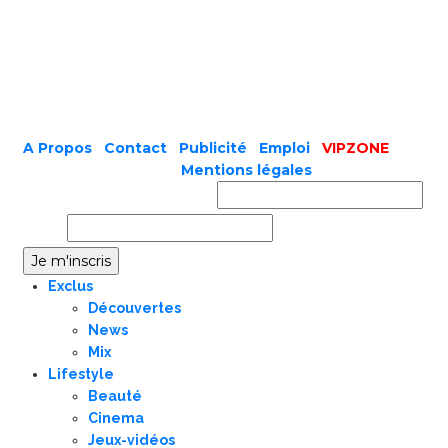
A Propos
|
Contact
|
Publicité
|
Emploi
|
VIPZONE
COPYRIGHT © 2019 |
Mentions légales
Prénom ou nom complet
Email
Exclus
Découvertes
News
Mix
Lifestyle
Beauté
Cinema
Jeux-vidéos