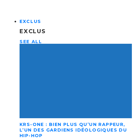
EXCLUS
EXCLUS
SEE ALL
KRS-ONE : BIEN PLUS QU’UN RAPPEUR,
L’UN DES GARDIENS IDÉOLOGIQUES DU
HIP-HOP