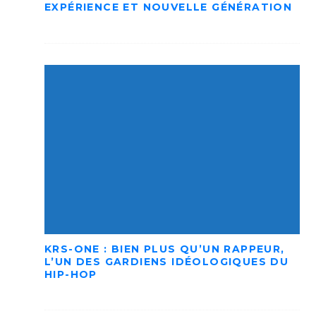
EXPÉRIENCE ET NOUVELLE GÉNÉRATION
KRS-ONE : BIEN PLUS QU’UN RAPPEUR,
L’UN DES GARDIENS IDÉOLOGIQUES DU
HIP-HOP