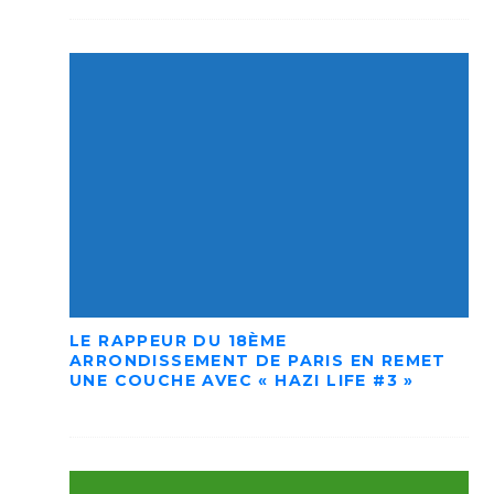
LE RAPPEUR DU 18ÈME
ARRONDISSEMENT DE PARIS EN REMET
UNE COUCHE AVEC « HAZI LIFE #3 »