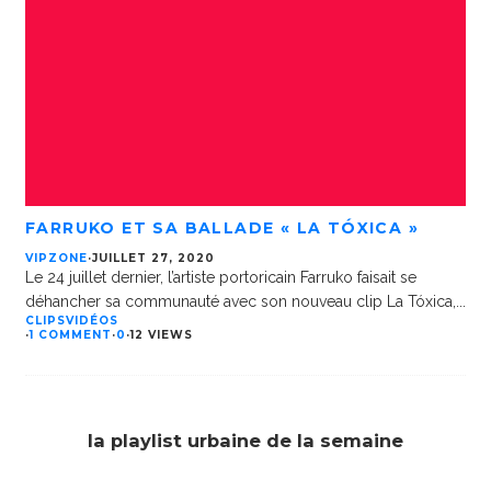
FARRUKO ET SA BALLADE « LA TÓXICA »
VIPZONE
·
JUILLET 27, 2020
Le 24 juillet dernier, l’artiste portoricain Farruko faisait se
déhancher sa communauté avec son nouveau clip La Tóxica,
...
CLIPS
VIDÉOS
·
1 COMMENT
·
0
·
12 VIEWS
la playlist urbaine de la semaine