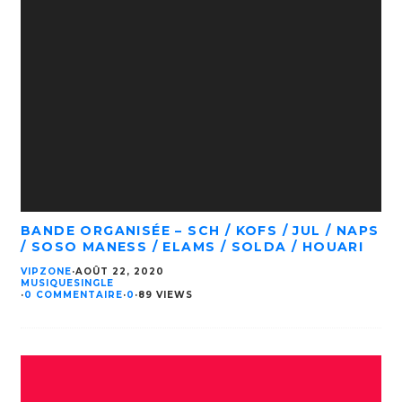
BANDE ORGANISÉE – SCH / KOFS / JUL / NAPS
/ SOSO MANESS / ELAMS / SOLDA / HOUARI
VIPZONE
·
AOÛT 22, 2020
MUSIQUE
SINGLE
·
0 COMMENTAIRE
·
0
·
89 VIEWS