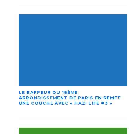
LE RAPPEUR DU 18ÈME
ARRONDISSEMENT DE PARIS EN REMET
UNE COUCHE AVEC « HAZI LIFE #3 »