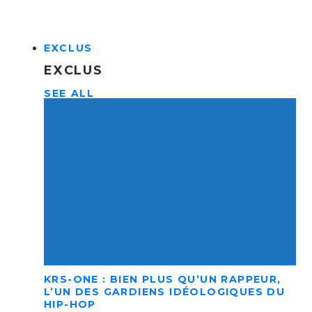
EXCLUS
EXCLUS
SEE ALL
KRS-ONE : BIEN PLUS QU’UN RAPPEUR,
L’UN DES GARDIENS IDÉOLOGIQUES DU
HIP-HOP