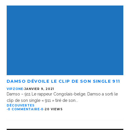
DAMSO DÉVOILE LE CLIP DE SON SINGLE 911
VIPZONE
·
JANVIER 9, 2021
Damso – 911 Le rappeur Congolais-belge, Damso a sorti le
clip de son single « 911 » tiré de son
...
DÉCOUVERTES
·
0 COMMENTAIRE
·
0
·
20 VIEWS