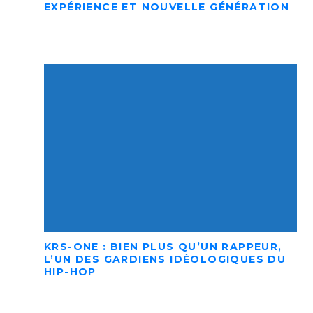
EXPÉRIENCE ET NOUVELLE GÉNÉRATION
KRS-ONE : BIEN PLUS QU’UN RAPPEUR,
L’UN DES GARDIENS IDÉOLOGIQUES DU
HIP-HOP