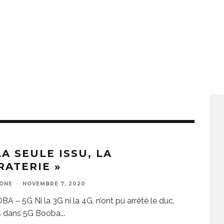
LA SEULE ISSU, LA
RATERIE »
ZONE
·
NOVEMBRE 7, 2020
A – 5G Ni la 3G ni la 4G, n’ont pu arrêté le duc.
s dans 5G Booba
...