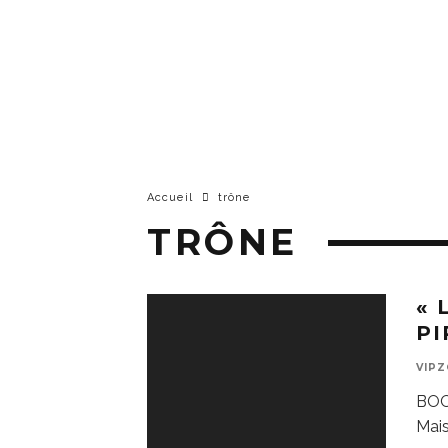
Accueil
trône
TRÔNE
« 
PI
VIP
BOOB
Mai