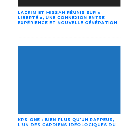
LACRIM ET MISSAN RÉUNIS SUR «
LIBERTÉ », UNE CONNEXION ENTRE
EXPÉRIENCE ET NOUVELLE GÉNÉRATION
KRS-ONE : BIEN PLUS QU’UN RAPPEUR,
L’UN DES GARDIENS IDÉOLOGIQUES DU