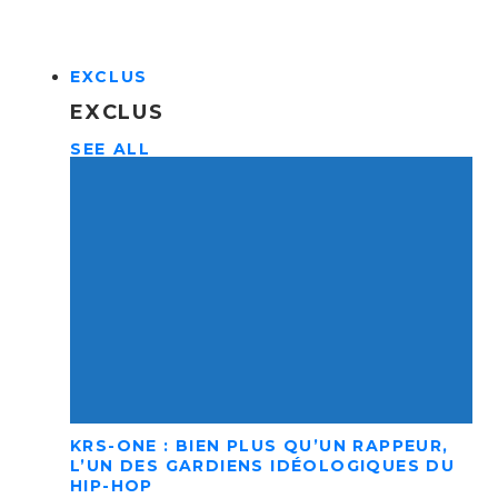
EXCLUS
EXCLUS
SEE ALL
KRS-ONE : BIEN PLUS QU’UN RAPPEUR,
L’UN DES GARDIENS IDÉOLOGIQUES DU
HIP-HOP