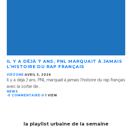
IL Y A DÉJÀ 7 ANS, PNL MARQUAIT À JAMAIS
L’HISTOIRE DU RAP FRANÇAIS
VIPZONE
·
AVRIL 5, 2026
Il y a déjà 7 ans, PNL marquait à jamais l’histoire du rap français
avec la sortie de
...
NEWS
·
0 COMMENTAIRE
·
0
·
1 VIEW
la playlist urbaine de la semaine