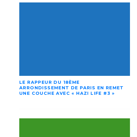
LE RAPPEUR DU 18ÈME
ARRONDISSEMENT DE PARIS EN REMET
UNE COUCHE AVEC « HAZI LIFE #3 »