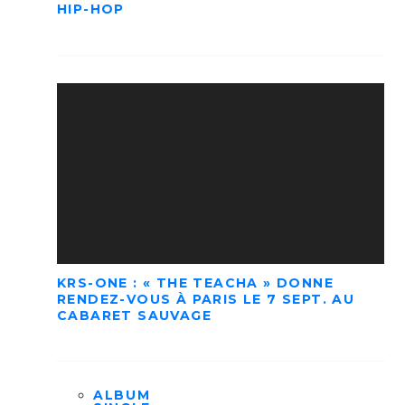
HIP-HOP
KRS-ONE : « THE TEACHA » DONNE
RENDEZ-VOUS À PARIS LE 7 SEPT. AU
CABARET SAUVAGE
ALBUM