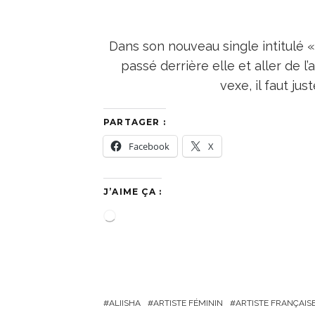
Dans son nouveau single intitulé «
passé derrière elle et aller de l
vexe, il faut jus
PARTAGER :
Facebook
X
J’AIME ÇA :
C
h
a
r
g
ALIISHA
ARTISTE FÉMININ
ARTISTE FRANÇAIS
e