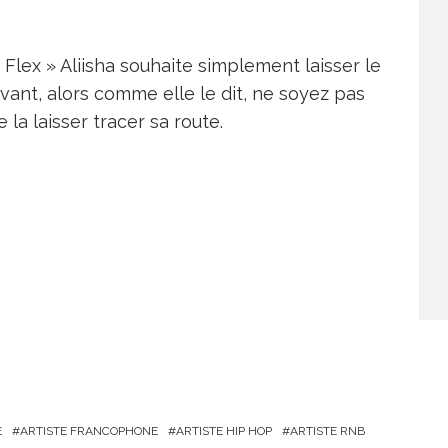
 Flex » Aliisha souhaite simplement laisser le
’avant, alors comme elle le dit, ne soyez pas
te la laisser tracer sa route.
E
ARTISTE FRANCOPHONE
ARTISTE HIP HOP
ARTISTE RNB