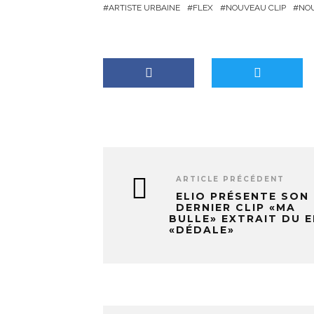
ARTISTE URBAINE
FLEX
NOUVEAU CLIP
NO
m
e
n
t
…
ARTICLE PRÉCÉDENT
ELIO PRÉSENTE SON
DERNIER CLIP «MA
BULLE» EXTRAIT DU E
«DÉDALE»