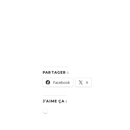
PARTAGER :
Facebook
X
J’AIME ÇA :
C
h
a