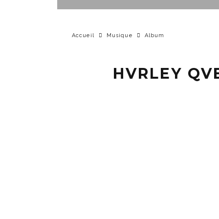
Accueil
Musique
Album
HVRLEY QV