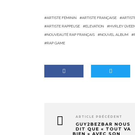
r
g
ARTISTE FÉMININ
ARTISTE FRANÇAISE
ARTIS
e
ARTISTE RAPPEUSE
ELEVATION
HVRLEY QVEE
m
NOUVEAUTÉ RAP FRANÇAIS
NOUVEL ALBUM
e
RAP GAME
n
t
…
ARTICLE PRÉCÉDENT
GUY2BEZBAR NOUS
DIT QUE « TOUT VA
BIEN » AVEC SON