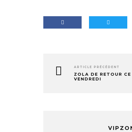
n
t
…
ARTICLE PRÉCÉDENT
ZOLA DE RETOUR CE
VENDREDI
VIPZO