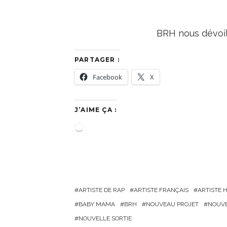
BRH nous dévoil
PARTAGER :
Facebook
X
J’AIME ÇA :
C
h
a
r
g
ARTISTE DE RAP
ARTISTE FRANÇAIS
ARTISTE H
e
BABY MAMA
BRH
NOUVEAU PROJET
NOUVE
m
NOUVELLE SORTIE
e