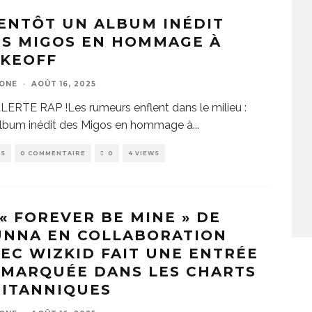
ENTÔT UN ALBUM INÉDIT
ES MIGOS EN HOMMAGE À
AKEOFF
ZONE
·
AOÛT 16, 2025
LERTE RAP !Les rumeurs enflent dans le milieu :
album inédit des Migos en hommage à
...
WS
0 COMMENTAIRE
0
4 VIEWS
« FOREVER BE MINE » DE
UNNA EN COLLABORATION
EC WIZKID FAIT UNE ENTRÉE
EMARQUÉE DANS LES CHARTS
RITANNIQUES