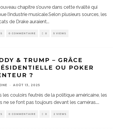
ouveau chapitre s’ouvre dans cette rivalité qui
ue l’industrie musicale.Selon plusieurs sources, les
ats de Drake auraient
...
WS
0 COMMENTAIRE
0
5 VIEWS
DDY & TRUMP – GRÂCE
ÉSIDENTIELLE OU POKER
ENTEUR ?
ZONE
·
AOÛT 13, 2025
 les couloirs feutrés de la politique américaine, les
s ne se font pas toujours devant les caméras.
...
WS
0 COMMENTAIRE
0
2 VIEWS