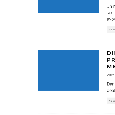
Un n
seco
avoc
NE
DI
PR
M
VIP
Dans
deal
NE