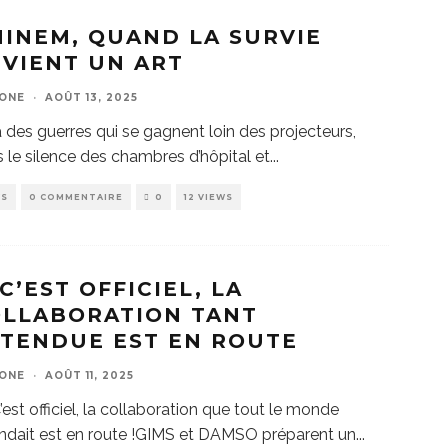
INEM, QUAND LA SURVIE
VIENT UN ART
ZONE
·
AOÛT 13, 2025
 a des guerres qui se gagnent loin des projecteurs,
 le silence des chambres d’hôpital et
...
WS
0 COMMENTAIRE
0
12 VIEWS
C’EST OFFICIEL, LA
OLLABORATION TANT
TENDUE EST EN ROUTE
ZONE
·
AOÛT 11, 2025
’est officiel, la collaboration que tout le monde
ndait est en route !GIMS et DAMSO préparent un
...