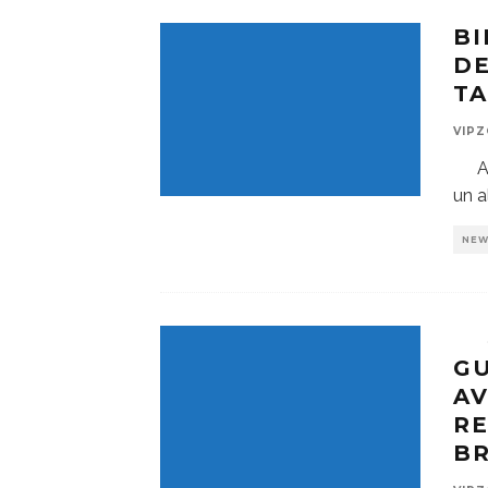
BI
D
T
VIP
A
un 
NE
G
AV
R
B