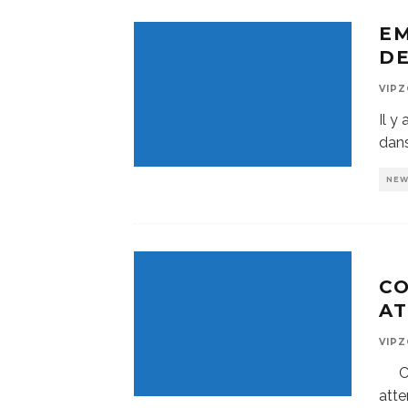
EM
DE
VIP
Il y
dans
NE
C
AT
VIP
C
atte