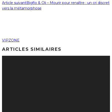
Article suivant
Bigflo & Oli – Mourir pour renaître : un cri discret
vers la métamorphose
VIPZONE
ARTICLES SIMILAIRES