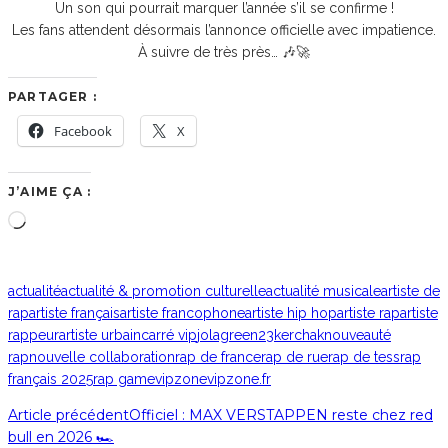
Un son qui pourrait marquer l’année s’il se confirme !
Les fans attendent désormais l’annonce officielle avec impatience.
À suivre de très près… 🎶🚀
PARTAGER :
Facebook
X
J’AIME ÇA :
Chargement…
actualité
actualité & promotion culturelle
actualité musicale
artiste de
rap
artiste français
artiste francophone
artiste hip hop
artiste rap
artiste
rappeur
artiste urbain
carré vip
jolagreen23
kerchak
nouveauté
rap
nouvelle collaboration
rap de france
rap de rue
rap de tess
rap
français 2025
rap game
vipzone
vipzone.fr
Article précédent
Officiel : MAX VERSTAPPEN reste chez red
bull en 2026 🏎️