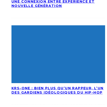
UNE CONNEXION ENTRE EXPÉRIENCE ET
NOUVELLE GÉNÉRATION
KRS-ONE : BIEN PLUS QU’UN RAPPEUR, L’UN
DES GARDIENS IDÉOLOGIQUES DU HIP-HOP