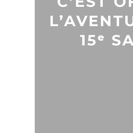
C’EST O
L’AVENT
15ᵉ S