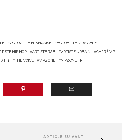
LE
ACTUALITÉ FRANÇAISE
ACTUALITÉ MUSICALE
RTISTE HIP HOP
ARTISTE R&B
ARTISTE URBAIN
CARRÉ VIP
TF1
THE VOICE
VIPZONE
VIPZONE.FR
ARTICLE SUIVANT