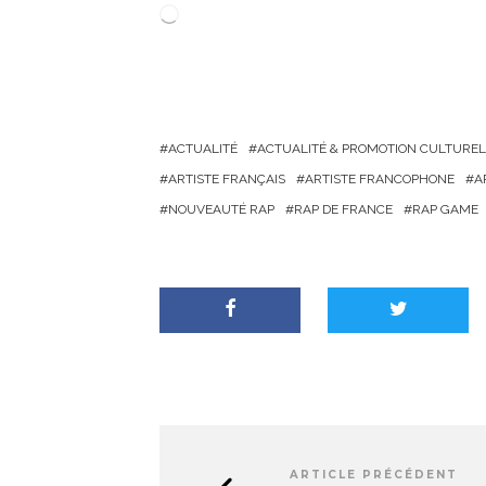
C
h
a
r
g
ACTUALITÉ
ACTUALITÉ & PROMOTION CULTUREL
e
ARTISTE FRANÇAIS
ARTISTE FRANCOPHONE
A
m
NOUVEAUTÉ RAP
RAP DE FRANCE
RAP GAME
e
n
t
…
ARTICLE PRÉCÉDENT