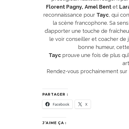
Florent Pagny,
Amel Bent
et
Lar
reconnaissance pour
Tayc
, qui co
la scène francophone. Sa sensi
d’apporter une touche de fraîcheur
le voir conseiller et coacher de
bonne humeur, cette
Tayc
prouve une fois de plus qu’i
ar
Rendez-vous prochainement sur
PARTAGER :
Facebook
X
J’AIME ÇA :