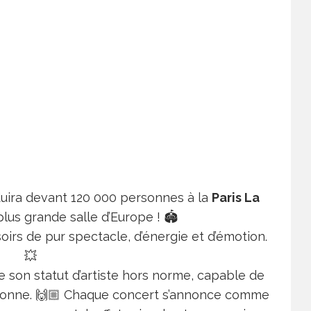
roduira devant 120 000 personnes à la
Paris La
 plus grande salle d’Europe ! 🏟️
soirs de pur spectacle, d’énergie et d’émotion.
💥
son statut d’artiste hors norme, capable de
sonne. 🙌🏼 Chaque concert s’annonce comme