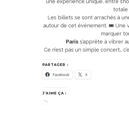
une expérience unique, entre sh
totale
Les billets se sont arrachés à un
autour de cet événement. 🎟️ Une v
marquer tou
Paris
s’apprête à vibrer a
Ce n’est pas un simple concert… c
PARTAGER :
Facebook
X
J’AIME ÇA :
C
h
a
r