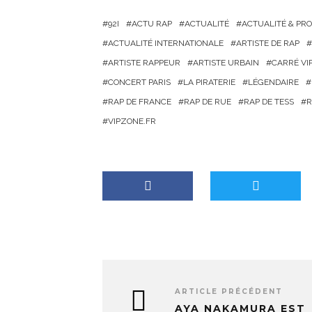
g
92I
ACTU RAP
ACTUALITÉ
ACTUALITÉ & PR
e
ACTUALITÉ INTERNATIONALE
ARTISTE DE RAP
m
ARTISTE RAPPEUR
ARTISTE URBAIN
CARRÉ VI
e
CONCERT PARIS
LA PIRATERIE
LÉGENDAIRE
n
RAP DE FRANCE
RAP DE RUE
RAP DE TESS
R
t
VIPZONE.FR
…
ARTICLE PRÉCÉDENT
AYA NAKAMURA EST