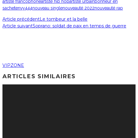
artiste francophone
artiste hip hop
artiste urbain
bonheur en
sachet
envy444
nouveau single
nouveauté 2022
nouveauté rap
Article précédent
Le tombeur et la belle
Article suivant
Soprano: soldat de paix en temps de guerre
VIPZONE
ARTICLES SIMILAIRES