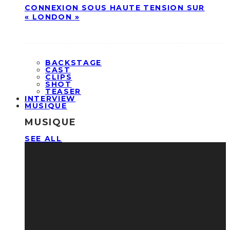
CONNEXION SOUS HAUTE TENSION SUR
« LONDON »
BACKSTAGE
CAST
CLIPS
SHOT
TEASER
INTERVIEW
MUSIQUE
MUSIQUE
SEE ALL