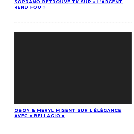
SOPRANO RETROUVE TK SUR « L’ARGENT
REND FOU »
OBOY & MERYL MISENT SUR L’ÉLÉGANCE
AVEC « BELLAGIO »