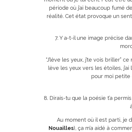
période où j’ai beaucoup fumé de
réalité. Cet état provoque un sen
7. Y a-t-il une image précise d
morc
“J’lève les yeux, j’te vois briller
lève les yeux vers les étoiles, j’ai l
pour moi petite e
8. Dirais-tu que la poésie t’a permi
Au moment où il est parti, je
Nouailles
), ça m’a aidé à commen