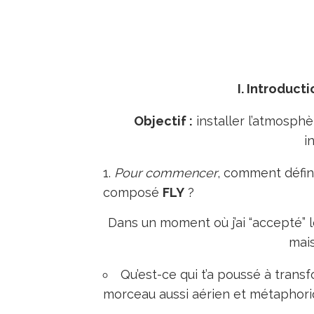
I. Introduct
Objectif :
installer l’atmosph
i
Pour commencer
, comment défini
composé
FLY
?
Dans un moment où j’ai “accepté” 
mais
Qu’est-ce qui t’a poussé à tran
morceau aussi aérien et métaphor