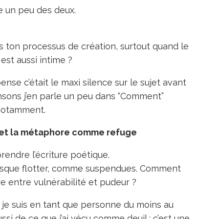
e un peu des deux.
ns ton processus de création, surtout quand le
est aussi intime ?
e pense c’était le maxi silence sur le sujet avant
sons j’en parle un peu dans “Comment”
notamment.
es et la métaphore comme refuge
endre l’écriture poétique.
esque flotter, comme suspendues. Comment
re entre vulnérabilité et pudeur ?
e je suis en tant que personne du moins au
ussi de ce que j’ai vécu comme deuil : c’est une