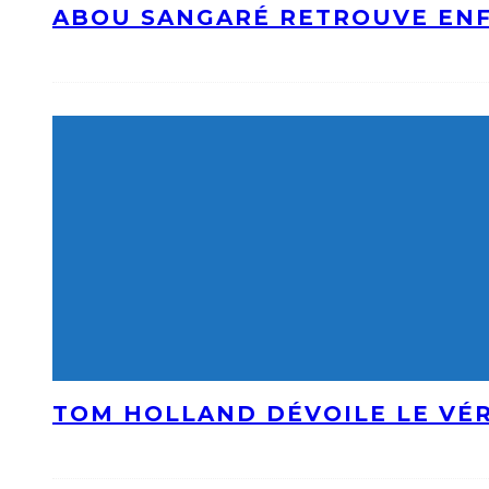
ABOU SANGARÉ RETROUVE ENF
TOM HOLLAND DÉVOILE LE VÉR