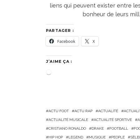
liens qui peuvent exister entre le
bonheur de leurs mill
PARTAGER :
Facebook
X
J’AIME ÇA :
C
h
a
r
g
ACTU FOOT
ACTU RAP
ACTUALITÉ
ACTUALI
e
ACTUALITÉ MUSICALE
ACTUALITÉ SPORTIVE
A
m
CRISTIANO RONALDO
DRAKE
FOOTBALL
FO
e
HIP HOP
LEGEND
MUSIQUE
PEOPLE
SÉLE