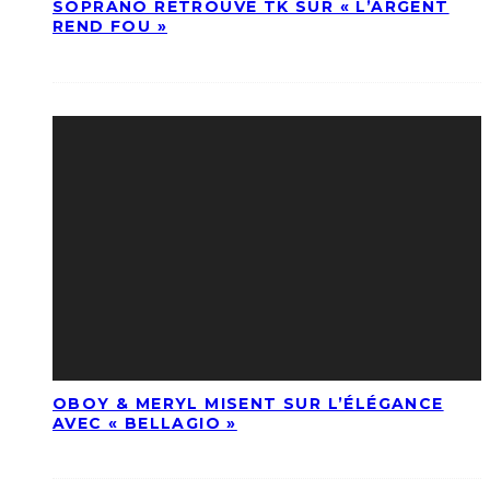
SOPRANO RETROUVE TK SUR « L’ARGENT
REND FOU »
OBOY & MERYL MISENT SUR L’ÉLÉGANCE
AVEC « BELLAGIO »