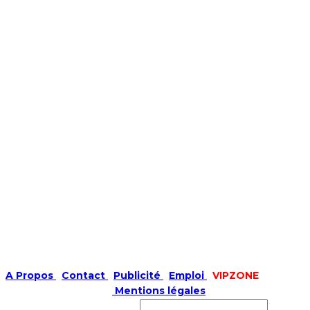
A Propos
|
Contact
|
Publicité
|
Emploi
|
VIPZONE
COPYRIGHT © 2019 |
Mentions légales
Prénom ou nom complet