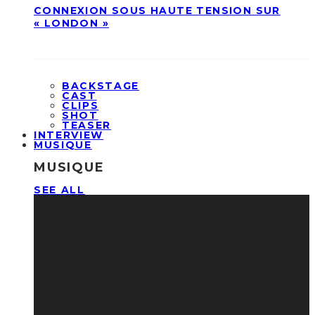
CONNEXION SOUS HAUTE TENSION SUR
« LONDON »
BACKSTAGE
CAST
CLIPS
SHOT
TEASER
INTERVIEW
MUSIQUE
MUSIQUE
SEE ALL