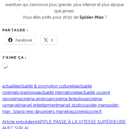
aventure qui s’annonce plus grande, plus intense et plus épique
que jamais.
Vous êtes prêts pour 2h30 de
Spider-Man
?
PARTAGER :
Facebook
X
J’AIME ÇA :
Chargement…
actualité
actualité & promotion culturelle
actualité
cinématographique
actualité internationale
actualité us
carré
vip
cinéma
cinéma américain
cinéma fantastique
cinéma
us
marvel
marvel entertanment
marvel studios
spider-man
spider-
man : brand new day
univers marvel
vipzone
vipzone.fr
Article précédent
APPLE PASSE À LA VITESSE SUPÉRIEURE
AVEC SIRI AI