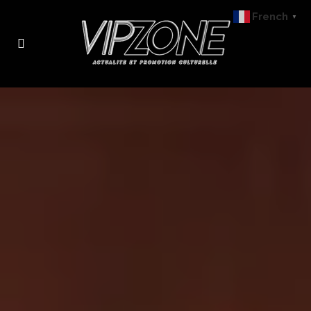
French
▼