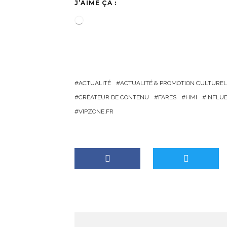
J’AIME ÇA :
C
h
a
r
g
ACTUALITÉ
ACTUALITÉ & PROMOTION CULTUREL
e
CRÉATEUR DE CONTENU
FARES
HMI
INFLU
m
VIPZONE.FR
e
n
t
…