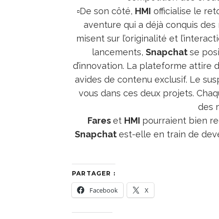
▫️De son côté,
HMI
officialise le r
aventure qui a déjà conquis des 
misent sur l’originalité et l’inter
lancements,
Snapchat
se pos
d’innovation. La plateforme attire 
avides de contenu exclusif. Le su
vous dans ces deux projets. Cha
des 
Fares
et
HMI
pourraient bien re
Snapchat
est-elle en train de dev
PARTAGER :
Facebook
X