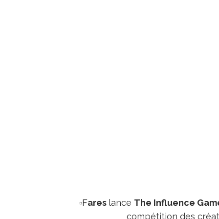
▫️F
ares
lance
The Influence Gam
compétition des créat