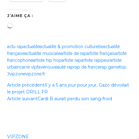
J’AIME ÇA :
Chargement…
actu rap
actualité
actualité & promotion culturelle
actualité
française
actualité musicale
artiste de rap
artiste français
artiste
francophone
artiste hip hop
artiste rap
artiste rappeur
artiste
urbain
carré vip
favé
nouveauté rap
rap de france
rap game
top
7
vipzone
vipzone.fr
Article précédent
Il y a 5 ans jour pour jour, Gazo dévoilait
le projet DRILL FR
Article suivant
Cardi B aurait perdu son sang-froid
VIPZONE