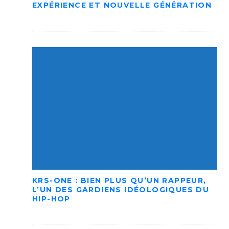
EXPÉRIENCE ET NOUVELLE GÉNÉRATION
KRS-ONE : BIEN PLUS QU’UN RAPPEUR,
L’UN DES GARDIENS IDÉOLOGIQUES DU
HIP-HOP