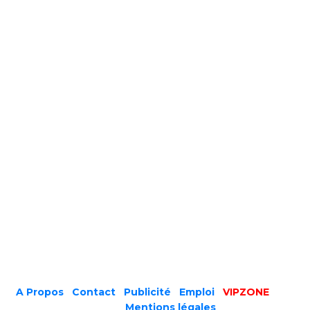
A Propos
|
Contact
|
Publicité
|
Emploi
|
VIPZONE
COPYRIGHT © 2019 |
Mentions légales