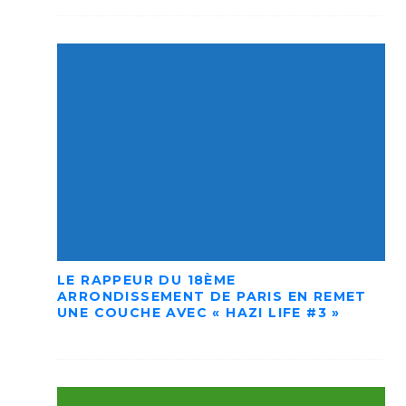
LE RAPPEUR DU 18ÈME
ARRONDISSEMENT DE PARIS EN REMET
UNE COUCHE AVEC « HAZI LIFE #3 »