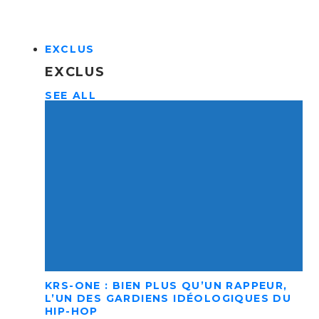
EXCLUS
EXCLUS
SEE ALL
KRS-ONE : BIEN PLUS QU’UN RAPPEUR,
L’UN DES GARDIENS IDÉOLOGIQUES DU
HIP-HOP