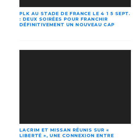
PLK AU STADE DE FRANCE LE 4 1 5 SEPT.
: DEUX SOIRÉES POUR FRANCHIR
DÉFINITIVEMENT UN NOUVEAU CAP
LACRIM ET MISSAN RÉUNIS SUR «
LIBERTÉ », UNE CONNEXION ENTRE