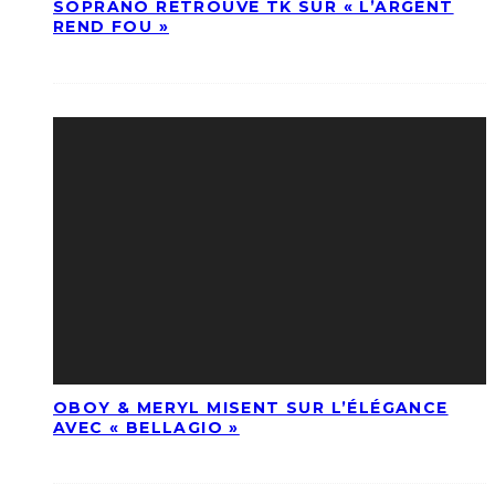
SOPRANO RETROUVE TK SUR « L’ARGENT
REND FOU »
OBOY & MERYL MISENT SUR L’ÉLÉGANCE
AVEC « BELLAGIO »