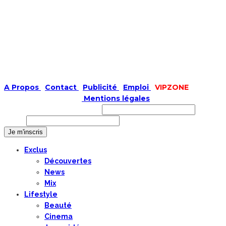
A Propos
|
Contact
|
Publicité
|
Emploi
|
VIPZONE
COPYRIGHT © 2019 |
Mentions légales
Prénom ou nom complet
Email
Exclus
Découvertes
News
Mix
Lifestyle
Beauté
Cinema