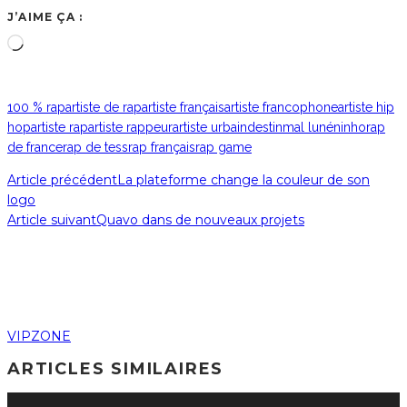
J’AIME ÇA :
Chargement…
100 % rap
artiste de rap
artiste français
artiste francophone
artiste hip
hop
artiste rap
artiste rappeur
artiste urbain
destin
mal luné
ninho
rap
de france
rap de tess
rap français
rap game
Article précédent
La plateforme change la couleur de son
logo
Article suivant
Quavo dans de nouveaux projets
VIPZONE
ARTICLES SIMILAIRES