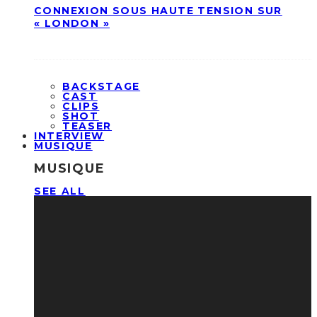
CONNEXION SOUS HAUTE TENSION SUR
« LONDON »
BACKSTAGE
CAST
CLIPS
SHOT
TEASER
INTERVIEW
MUSIQUE
MUSIQUE
SEE ALL