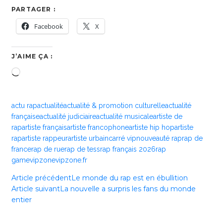
PARTAGER :
Facebook
X
J’AIME ÇA :
Chargement…
actu rap
actualité
actualité & promotion culturelle
actualité
française
actualité judiciaire
actualité musicale
artiste de
rap
artiste français
artiste francophone
artiste hip hop
artiste
rap
artiste rappeur
artiste urbain
carré vip
nouveauté rap
rap de
france
rap de rue
rap de tess
rap français 2026
rap
game
vipzone
vipzone.fr
Article précédent
Le monde du rap est en ébullition
Article suivant
La nouvelle a surpris les fans du monde
entier