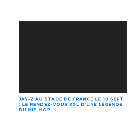
JAY-Z AU STADE DE FRANCE LE 10 SEPT.
: LE RENDEZ-VOUS XXL D’UNE LÉGENDE
DU HIP-HOP