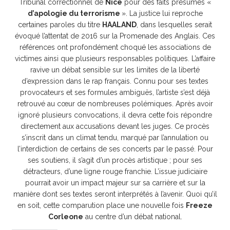
Tribunal correctionnel de
Nice
pour des faits présumés «
d’apologie du terrorisme
». La justice lui reproche
certaines paroles du titre
HAALAND
, dans lesquelles serait
évoqué l’attentat de 2016 sur la Promenade des Anglais. Ces
références ont profondément choqué les associations de
victimes ainsi que plusieurs responsables politiques. L’affaire
ravive un débat sensible sur les limites de la liberté
d’expression dans le rap français. Connu pour ses textes
provocateurs et ses formules ambiguës, l’artiste s’est déjà
retrouvé au cœur de nombreuses polémiques. Après avoir
ignoré plusieurs convocations, il devra cette fois répondre
directement aux accusations devant les juges. Ce procès
s’inscrit dans un climat tendu, marqué par l’annulation ou
l’interdiction de certains de ses concerts par le passé. Pour
ses soutiens, il s’agit d’un procès artistique ; pour ses
détracteurs, d’une ligne rouge franchie. L’issue judiciaire
pourrait avoir un impact majeur sur sa carrière et sur la
manière dont ses textes seront interprétés à l’avenir. Quoi qu’il
en soit, cette comparution place une nouvelle fois
Freeze
Corleone
au centre d’un débat national.