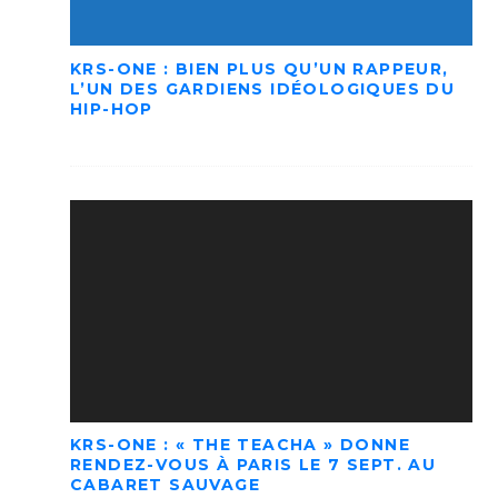
KRS-ONE : BIEN PLUS QU’UN RAPPEUR,
L’UN DES GARDIENS IDÉOLOGIQUES DU
HIP-HOP
KRS-ONE : « THE TEACHA » DONNE
RENDEZ-VOUS À PARIS LE 7 SEPT. AU
CABARET SAUVAGE