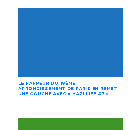
LE RAPPEUR DU 18ÈME
ARRONDISSEMENT DE PARIS EN REMET
UNE COUCHE AVEC « HAZI LIFE #3 »