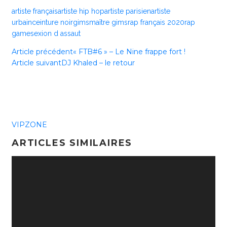
artiste français
artiste hip hop
artiste parisien
artiste
urbain
ceinture noir
gims
maître gims
rap français 2020
rap
game
sexion d assaut
Article précédent
« FTB#6 » – Le Nine frappe fort !
Article suivant
DJ Khaled – le retour
VIPZONE
ARTICLES SIMILAIRES