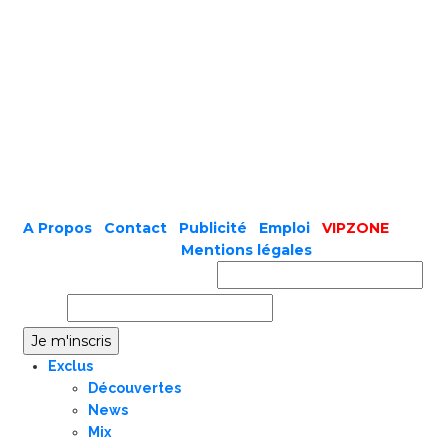
A Propos
|
Contact
|
Publicité
|
Emploi
|
VIPZONE
COPYRIGHT © 2019 |
Mentions légales
Prénom ou nom complet
Email
Exclus
Découvertes
News
Mix