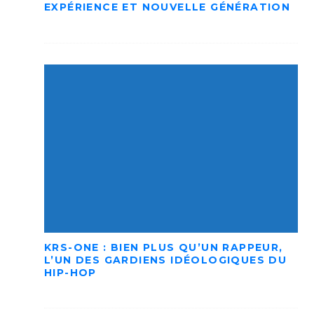
EXPÉRIENCE ET NOUVELLE GÉNÉRATION
KRS-ONE : BIEN PLUS QU’UN RAPPEUR,
L’UN DES GARDIENS IDÉOLOGIQUES DU
HIP-HOP