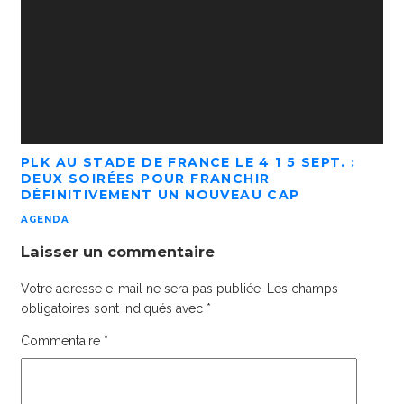
PLK AU STADE DE FRANCE LE 4 1 5 SEPT. :
DEUX SOIRÉES POUR FRANCHIR
DÉFINITIVEMENT UN NOUVEAU CAP
AGENDA
Laisser un commentaire
Votre adresse e-mail ne sera pas publiée.
Les champs
obligatoires sont indiqués avec
*
Commentaire
*