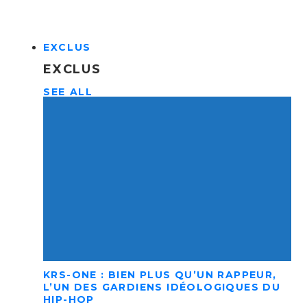
EXCLUS
EXCLUS
SEE ALL
KRS-ONE : BIEN PLUS QU’UN RAPPEUR,
L’UN DES GARDIENS IDÉOLOGIQUES DU
HIP-HOP