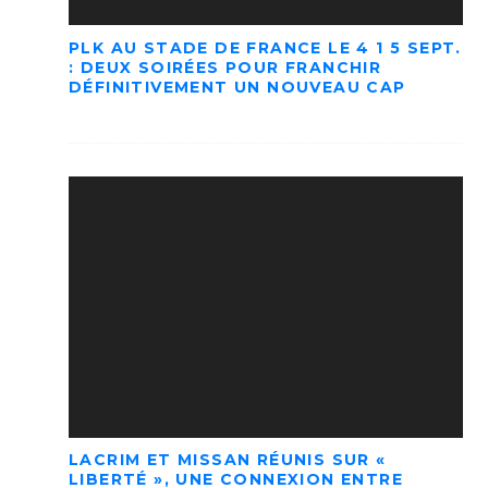
PLK AU STADE DE FRANCE LE 4 1 5 SEPT.
: DEUX SOIRÉES POUR FRANCHIR
DÉFINITIVEMENT UN NOUVEAU CAP
LACRIM ET MISSAN RÉUNIS SUR «
LIBERTÉ », UNE CONNEXION ENTRE