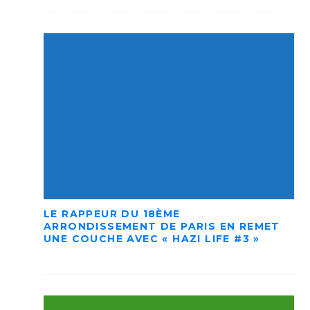
LE RAPPEUR DU 18ÈME
ARRONDISSEMENT DE PARIS EN REMET
UNE COUCHE AVEC « HAZI LIFE #3 »